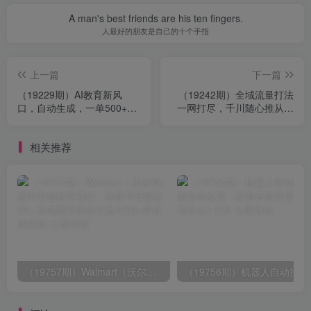
A man's best friends are his ten fingers.
人最好的朋友是自己的十个手指
上一篇
下一篇
（19229期）AI教育新风
（19242期）全域流量打法
口，自动生成，一单500+，
一网打尽，千川随心推从基
月入2W很简单，附内部接单
础功能到高阶投放，助你低
资源
成本高效起号稳产
相关推荐
（19757期）Walmart（沃尔玛）超市浏览标注项目，单账号日收益20+ 单电脑日收益可达1000+带分佣机制
（19756期）