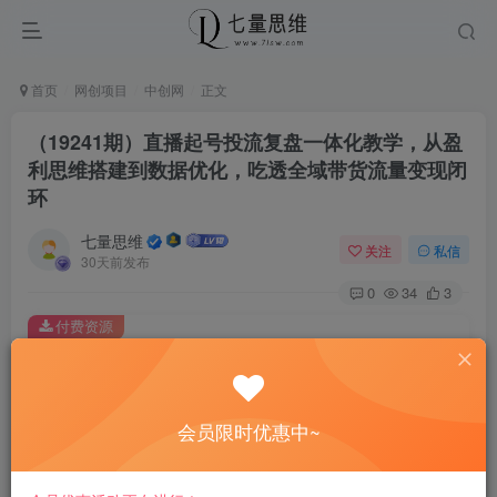
首页
网创项目
中创网
正文
（19241期）直播起号投流复盘一体化教学，从盈
利思维搭建到数据优化，吃透全域带货流量变现闭
环
七量思维
关注
私信
30天前发布
0
34
3
付费资源
（19241期）直播起号投流复盘一体化教学，从盈利思维搭建到数据优化，吃透全域带货流量变现闭环
此内容为付费资源，请付费后查看
8.8
会员限时优惠中~
￥
免费
免费
黄金会员
钻石会员