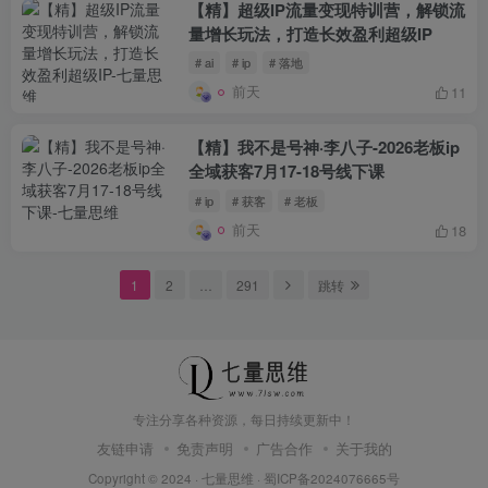
【精】超级IP流量变现特训营，解锁流
量增长玩法，打造长效盈利超级IP
# ai
# ip
# 落地
前天
11
【精】我不是号神·李八子-2026老板ip
全域获客7月17-18号线下课
# ip
# 获客
# 老板
前天
18
1
2
…
291
跳转
专注分享各种资源，每日持续更新中！
友链申请
免责声明
广告合作
关于我的
Copyright © 2024 ·
七量思维
·
蜀ICP备2024076665号