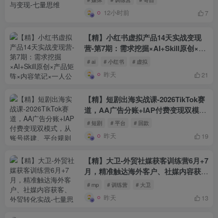
12小时前
7
【精】小红书虚拟产品14天实战变现
营-第7期：需求挖掘×AI+Skill原创×产
品矩阵×内容笔记×一人公司进阶×全链
# ai
# 小红书
# 虚拟
路
昨天
21
【精】短剧出海实战课-2026TikTok赛
道，AA广告分账+IAP付费变现双模
式，从账号搭建、平台规则到回款全流
# 短剧
# 平台
# 回款
程落地教程
昨天
19
【精】大卫-外贸社媒获客训练营6月+7
月，精准触达海外客户、社媒内容获
客、外贸转化实战
# mp
# 训练营
# 大卫
昨天
13