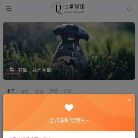
其他
共2908篇
排序
更新
浏览
点赞
评论
【精】AI漫剧线上实训营，零基础入
门、系统学习、实战项目、名师指导、
结营证书
会员限时优惠中~
# mp
# ai
# 高清
2小时前
26