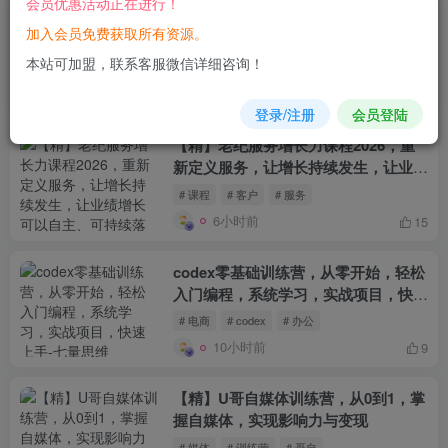
会员优惠活动正在进行！
【精】小田农村治愈短视频教学，30
加入会员免费获取所有资源。
万博主课程，可做伙伴计划和精选
本站可加盟，联系客服微信详细咨询！
# 课程
# 教程
# 治愈
4小时前
16
登录/注册
会员登陆
【精】老纪服务增长力课程2026，重
新定义服务，让增长持续发生，让业绩
增长可以自主、可持续落地
# 课程
# 客户
# 服务
6小时前
15
codex零基础训练营，从零开始，轻松
入门编程，系统学习，实战项目，快速
上手
# 电商
# codex
# 办公
10小时前
9
【精】U哥自媒体训练营，从0到1，掌
握自媒体，实现影响力与变现
# 媒体
# 训练营
# 哥自