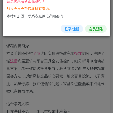
会员优惠活动正在进行！
加入会员免费获取所有资源。
您当前未登录！建议登陆后购买，可保存购买订单
本站可加盟，联系客服微信详细咨询！
登录/注册
会员登陆
课程内容简介
本套千川随心推
全域
进阶实操课搭建完整
投放
闭环，讲解全
域
流量
底层逻辑与平台工具全功能操作，细分新号冷启动起
量方案、老号破层级投放细节，教学莱卡定向与人群包精准
圈客方法，拆解爆款选品核心要素，解决盲目投流、人群宽
泛、流量停滞、投产偏低等问题，零基础也能低成本搭建长
效电商投放体系。
适合学习人群
1. 零基础不会千川随心推投放电商新人