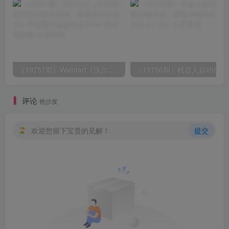
（19757期）Walmart（沃尔玛）超市浏览标注项目，单账号日收益20+ 单电脑日收益可达1000+带分佣机制
（19756期）
评论
抢沙发
欢迎您留下宝贵的见解！
提交