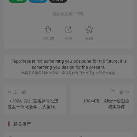
喜欢就支持一下吧
点赞
20
分享
收藏
Happiness is not something you postpone for the future; it is
something you design for the present.
幸福不应该留到未来品尝，幸福是你专门为当下的自己所准备的
上一篇
下一篇
（19241期）直播起号投流
（19244期）AI设计绘图全
复盘一体化教学，从盈利思
栈实操课，
维搭建到数据优化，吃透全
WebUI+ComfyUI+MJ+Flux
域带货流量变现闭环
四大主流模型，静态插画动
相关推荐
态视频商业设计完整落地教
程