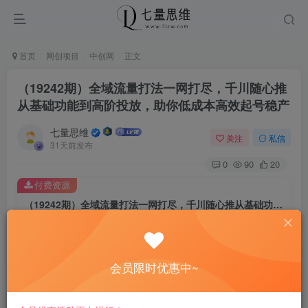
首页
网创项目
中创网
正文
（19242期）全域流量打法一网打尽，千川随心推
从基础功能到高阶投放，助你低成本高效起号稳产
七量思维
关注
私信
31天前发布
0
90
20
付费资源
（19242期）全域流量打法一网打尽，千川随心推从基础功能到高阶投放，助你低成本高效起号稳产
此内容为付费资源，请付费后查看
8.8
￥
会员限时优惠中~
免费
免费
黄金会员
钻石会员
立即购买