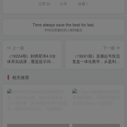
点赞
23
分享
收藏
1
Time always save the best for last.
时间总把最好的人留到最后
上一篇
下一篇
（19224期）刺猬星球4.0全
（19241期）直播起号投流
体系实战课，覆盖提示词工
复盘一体化教学，从盈利思
程、电商设计、AI视频特效
维搭建到数据优化，吃透全
与新媒体运营，一站式掌握
域带货流量变现闭环
相关推荐
AIGC商业核心技能