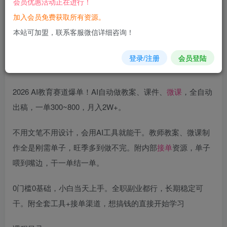
会员优惠活动正在进行！
加入会员免费获取所有资源。
您当前未登录！建议登陆后购买，可保存购买订单
本站可加盟，联系客服微信详细咨询！
登录/注册
会员登陆
2026 AI教育赛道爆单！AI自动做教案、课件、
微课
，全自动
出稿，一单300~800，月入2W+。
不用文笔不用设计，会用AI工具就能干。教师教案、微课制
作全是刚需单子，旺季多到做不完。附内部
接单
资源，单子
喂到嘴边，干一单结一单。
0门槛0基础，小白当天上手。全职副业都行，长期稳定可
干。附全套工具+接单渠道，想搞钱的直接开始学习