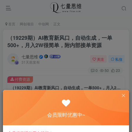
首页
网创项目
中创网
正文
（19229期）AI教育新风口，自动生成，一单
500+，月入2W很简单，附内部接单资源
七量思维
关注
私信
31天前发布
0
50
23
付费资源
（19229期）AI教育新风口，自动生成，一单500+，月入2W很简单，附内部接单资源
此内容为付费资源，请付费后查看
8.8
￥
会员限时优惠中~
免费
免费
黄金会员
钻石会员
立即购买