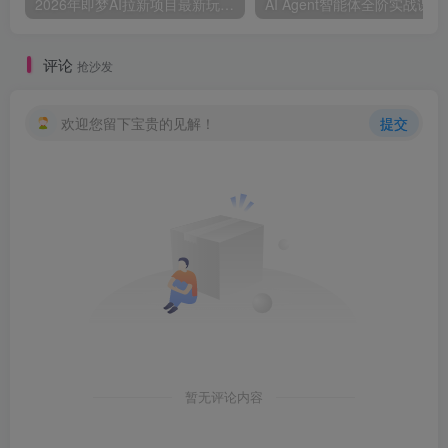
2026年即梦AI拉新项目最新玩法，无任何门槛，操作非常简单，人人都可做，拉新佣金最高13米每单（更新08月07日）
AI Agent智
评论
抢沙发
欢迎您留下宝贵的见解！
提交
暂无评论内容