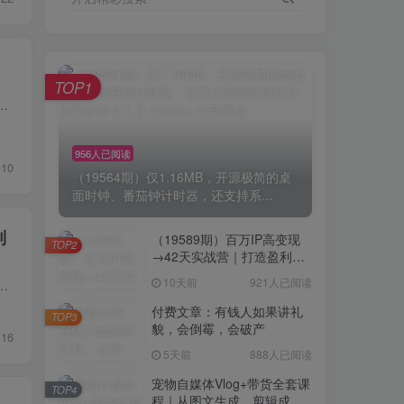
TOP1
设备后台挂机就能自动完成阅读任务。不用时刻紧盯屏幕，适合上班族、闲暇人群尝试。操作门槛低，一台电脑即可开展，合理安...
956人已阅读
10
（19564期）仅1.16MB，开源极简的桌
面时钟、番茄钟计时器，还支持系...
到
（19589期）百万IP高变现
TOP2
→42天实战营｜打造盈利赚
钱一人公司，全平台引流私
10天前
921人已阅读
、口袋相机的一键调色LUT滤镜预设，单套定价39元、全套99元，实操321天可实现1.7万+份销量，纯利润可达66万+。依托...
域转化批量成交积累客户案
例
付费文章：有钱人如果讲礼
TOP3
貌，会倒霉，会破产
16
5天前
888人已阅读
宠物自媒体Vlog+带货全套课
TOP4
程｜从图文生成、剪辑成片