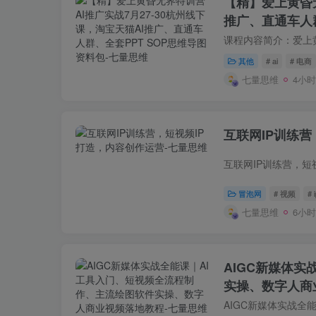
【精】爱上黄昏无
推广、直通车人群
其他
# ai
# 电商
七量思维
4小
互联网IP训练营
冒泡网
# 视频
# 
七量思维
6小
AIGC新媒体
实操、数字人商