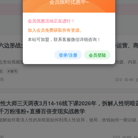
会员限时优惠中~
会员优惠活动正在进行！
加入会员免费获取所有资源。
本站可加盟，联系客服微信详细咨询！
六边形战士·短视频全能实战营，高效剪辑、账号运营、
登录/注册
会员登陆
课程内容简介佳俊六边形短视频课程搭建完整短视频运营闭环，从账号搭建
款
# 账号
钟前
0
45
性大师三天两夜3月14-16线下课2026年，拆解人性明暗
千万粉涨粉+直播百倍变现实战教学
破解千年的人性之谜破解如何看清人性的灰暗面如何利用人性设局，做局，收
钟前
0
85