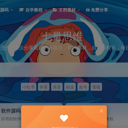
源码
自学教程
文档素材
免费分享
七量思维
思维--专注分享最新创业项目，软件素材，自学教程等，每
小红书
抖音
开店
副业
起号
变现
软件源码
自学教程
好用的软件和程序源码
包含各方面教程