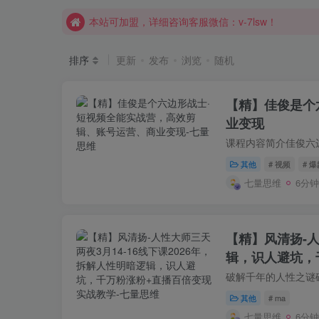
本站可加盟，详细咨询客服微信：v-7lsw！
本站开启返佣，钻石会员推广佣金高达70%！
排序
更新
发布
浏览
随机
【精】佳俊是个
业变现
其他
# 视频
# 爆
七量思维
6分
【精】风清扬-人
辑，识人避坑，
其他
# ma
七量思维
6分