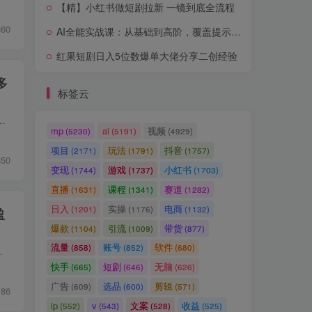
【精】小红书做短剧拉新 一镜到底全流程
360
AI全能实战课：从基础到高阶，覆盖提示词、办公、绘图、视频与智能体全场景应用
红果短剧日入5位数爆单大佬分享二创经验
多
标签云
人避开坑、提效率、稳盈利（更新08月08日） 课程介绍： 电商课程涵盖2022至2026年实战干货，汇集多位资深师...
mp
ai
视频
(5230)
(5191)
(4929)
项目
玩法
抖音
(2171)
(1791)
(1757)
350
变现
游戏
小红书
(1744)
(1737)
(1703)
直播
课程
赛道
(1631)
(1341)
(1282)
日入
实操
电商
(1201)
(1176)
(1132)
盈
爆款
引流
带货
(1104)
(1009)
(877)
流量
账号
软件
(858)
(852)
(680)
班、微缩打法和品牌推广四大课程体系，从理论到实战掌...
快手
短剧
无脑
(665)
(646)
(626)
广告
选品
剪辑
(609)
(600)
(571)
186
ip
v
文案
收益
(552)
(543)
(528)
(525)