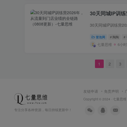
30天同城IP训
冒泡网
# 陶陶
#
七量思维
6小
1
2
3
友链申请
免责声明
Copyright © 2024 ·
七量思维
专注分享各种资源，每日持续更新中！