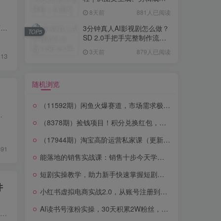
到带货变现一站式教学
8天前
881人已阅读
课程内容简介：爱上黄昏无界特训营是7月27‑30日杭州线下AI推广实战课，价值9800元，主打天猫淘宝AI电商落地，讲解直通车与精准人群。配套3天带字幕录音、全套PPT、SOP、思维导图、AI运营skill...
3分钟真人AI影视剧怎么做？
TOP5
SD 2.0手把手完整制作流程
｜Higgsfield 14天SD 2.0/2.5
3天前
879人已阅读
13
无限生成
随机浏览
（11592期）闲鱼火爆赛道，市场需求极大，轻松日入300+
.TOP创造者视角解析百亿曝光视频的真相。 2.如何重新树立互联网方...
（8378期）捡钱项目！积分兑换红包，谁都能兑换，轻松日赚1000+
（17944期）淘宝高阶运营私家课（更新26年4月）：选品、爆款、全店动销，三模块构建盈利闭环，月入破5万
491
能落地的销售实战课：销售十步今天学，明天用，拥抱变化，迎接挑战(更新)
短剧实操教学，助力新手快速掌握短剧创作技巧，实现从入门到精通的蜕变！
件
小红书虚拟电商实战2.0，从账号注册到产品发货完整拆解虚拟电商全流程
AI读书号涨粉实操，30天积累2W粉丝，零基础低门槛易变现
AIGC新媒体实战全能课｜AI工具入门、短视频全流程制作、主流绘图软件实操、数字人商业视频落地教程 如今新媒体内容创作早已全面进入AIGC智能化时代，传统手动剪辑、实拍创作模式效率极低，难以...