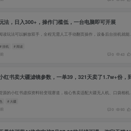
玩法，日入300+，操作门槛低，一台电脑即可开展
这套番茄小说全自动阅读玩法可以解放双手，全程无需人工手动翻页操作，
# 挂机
# 阅读
时前
0
43
红书卖大疆滤镜参数，一单39，321天卖了1.7w+份，
本项目是低门槛、零货源的小红书虚拟资料轻变现赛道，核心售卖适配大疆无人机
色
# 大疆
时前
0
93