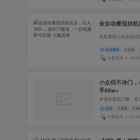
全自动番茄挂机
其他课程
# 玩法
七量思维
4小
小众但不冷门，小
手66w+
其他
# 赛道
# 调
七量思维
4小