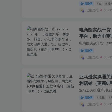
冒泡网
# ai
# 视
七量思维
6小
电商圈实战干货（
平台，助力电商
冒泡网
七量思维
6小
亚马逊实操通关
利店铺（更新8
冒泡网
# 实操
#
七量思维
6小