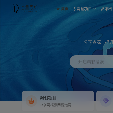
首页
网创项目
软件
分享资源，提升
开启精彩搜索
网创项目
本站可加盟，详细咨询客服微信：v-7lsw！
中创网福缘网冒泡网
本站开启返佣，钻石会员推广佣金高达70%！