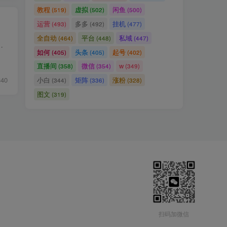
教程
虚拟
闲鱼
(519)
(502)
(500)
运营
多多
挂机
(493)
(492)
(477)
全自动
平台
私域
(464)
(448)
(447)
心内容：•30天陪跑直播完整录制（1-30天已更完） •9节陪跑视频课程以及一套PDF •...
如何
头条
起号
(405)
(405)
(402)
直播间
微信
w
(358)
(354)
(349)
340
小白
矩阵
涨粉
(344)
(336)
(328)
图文
(319)
扫码加微信