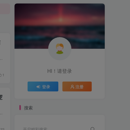
商
、实拍拍摄、内容创作、爆款选题、视频框架、留人开头、剪辑投流、第一视角拍摄全基础教学，配套餐饮、租车、钓鱼、滑雪、...
HI！请登录
1
登录
注册
逻
搜索
钱如何一眼识破人心，此生不再被人所伤破解如何抓住流量风口分享8个月爆粉1500万不为人知的秘密以及直播变现100倍的底层...
开启精彩搜索
22