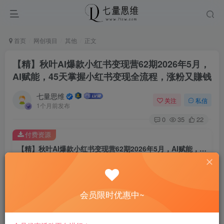
首页
网创项目
其他
正文
【精】秋叶AI爆款小红书变现营62期2026年5月，
AI赋能，45天掌握小红书变现全流程，涨粉又賺钱
七量思维
关注
私信
1个月前发布
0
35
22
付费资源
【精】秋叶AI爆款小红书变现营62期2026年5月，AI赋能，45天掌握小红书变现全流程，涨粉又賺钱
此内容为付费资源，请付费后查看
8.8
￥
会员限时优惠中~
免费
免费
黄金会员
钻石会员
立即购买