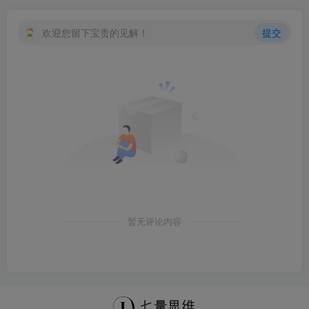
欢迎您留下宝贵的见解！
提交
暂无评论内容