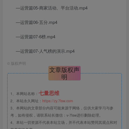
—运营篇05-商家活动、平台活动.mp4
—运营篇06-五分.mp4
—运营篇07-6榜.mp4
—运营篇07-人气榜的演示.mp4
©
版权声明
文章版权声
明
七量思维
1、本网站名称：
2、本站永久网址：
https://zy.7lsw.com
3、本网站的文章部分内容可能来源于网络，仅供大家学习与参
考，如有侵权，请联系站长微信：v-7lsw进行删除处理。
4、本站一切资源不代表本站立场，并不代表本站赞同其观点和对