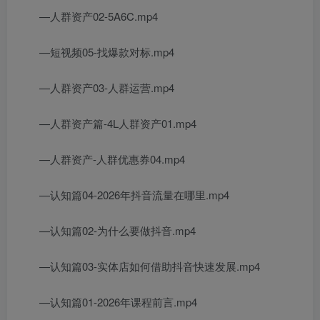
—人群资产02-5A6C.mp4
—短视频05-找爆款对标.mp4
—人群资产03-人群运营.mp4
—人群资产篇-4L人群资产01.mp4
—人群资产-人群优惠券04.mp4
—认知篇04-2026年抖音流量在哪里.mp4
—认知篇02-为什么要做抖音.mp4
—认知篇03-实体店如何借助抖音快速发展.mp4
—认知篇01-2026年课程前言.mp4