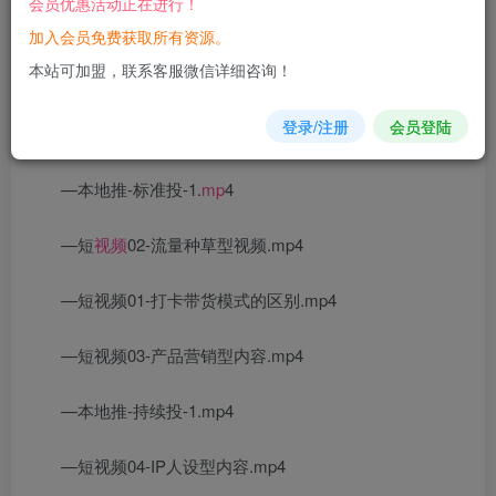
会员优惠活动正在进行！
加入会员免费获取所有资源。
您当前未登录！建议登陆后购买，可保存购买订单
本站可加盟，联系客服微信详细咨询！
登录/注册
会员登陆
—本地推-标准投-1.
mp
4
—短
视频
02-流量种草型视频.mp4
—短视频01-打卡带货模式的区别.mp4
—短视频03-产品营销型内容.mp4
—本地推-持续投-1.mp4
—短视频04-IP人设型内容.mp4