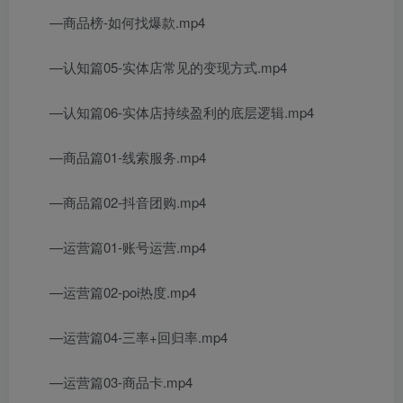
—商品榜-如何找爆款.mp4
—认知篇05-实体店常见的变现方式.mp4
—认知篇06-实体店持续盈利的底层逻辑.mp4
—商品篇01-线索服务.mp4
—商品篇02-抖音团购.mp4
—运营篇01-账号运营.mp4
—运营篇02-poi热度.mp4
—运营篇04-三率+回归率.mp4
—运营篇03-商品卡.mp4