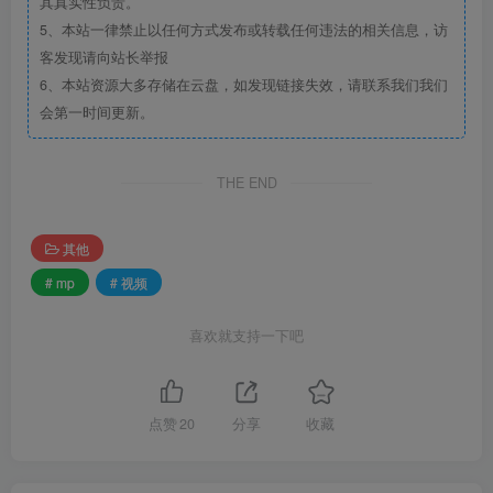
其真实性负责。
5、本站一律禁止以任何方式发布或转载任何违法的相关信息，访
客发现请向站长举报
6、本站资源大多存储在云盘，如发现链接失效，请联系我们我们
会第一时间更新。
THE END
其他
# mp
# 视频
喜欢就支持一下吧
点赞
20
分享
收藏