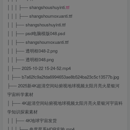
│ │ │ ├── shangshoushuyinti.
ttf
│ │ │ ├── shangshoumoxuanti.ttf
│ │ ├── shangshoushuyinti.ttf
│ │ ├── psd电脑模版048.psd
│ │ ├── shangshoumoxuanti.ttf
│ │ ├── 透明框048-2.png
│ │ ├── 透明框048.png
│ ├── 2025-10-22 15-24-52.mp4
│ ├── b7a62fc9a2fda6994653ae8b524ba23c5c13577b.jpg
├── 2025新4K超清空间站俯视地球视频太阳月亮火星银河
宇宙科学素材
│ ├── 4K超清空间站俯视地球视频太阳月亮火星银河宇宙科
学知识探索素材
│ │ ├── 4K地球宇宙发货
│ │ │ ├── 色度星系HDR实验.mp4