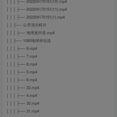
│ │ │ ├── 202204170151(10).mp4
│ │ │ ├── 202204170151(11).mp4
│ │ │ ├── 202204170151(1).mp4
│ │ ├── 公开演示样片
│ │ │ ├── 地球发抖音.mp4
│ │ ├── 1080地球评论送
│ │ │ ├── 9.mp4
│ │ │ ├── 7.mp4
│ │ │ ├── 8.mp4
│ │ │ ├── 5.mp4
│ │ │ ├── 6.mp4
│ │ │ ├── 32.mp4
│ │ │ ├── 4.mp4
│ │ │ ├── 30.mp4
│ │ │ ├── 31.mp4