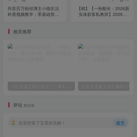
抖音百万粉丝博主小猫生活
【精】【一秋船长：2026新
科普视频教学：零基础剪辑
实体获客私教班】2026年5
入门，快速起号变现副业
月
相关推荐
小红书卖定制小作文，一单9.9-14.9，卖了1w+份，普通人可以复制的方法
公众
评论
抢沙发
欢迎您留下宝贵的见解！
提交