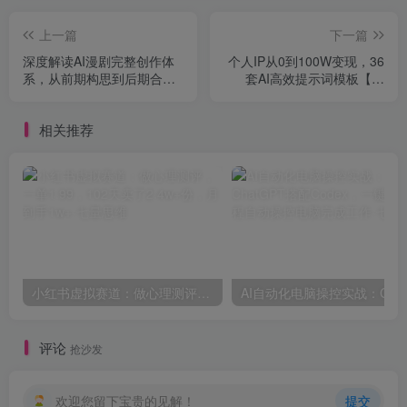
上一篇
下一篇
深度解读AI漫剧完整创作体
个人IP从0到100W变现，36
系，从前期构思到后期合成
套AI高效提示词模板【文
一站式教学，新手也能快速
档】
上手
相关推荐
小红书虚拟赛道：做心理测评，一单1.99，102天卖了2.4w+份，月到手1w+
评论
抢沙发
欢迎您留下宝贵的见解！
提交