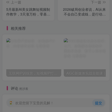
上一篇
下一篇
5月最新AI美女跳舞短视频制
2026破局创业者说，AI从来
作教学，3天涨万粉，零基础
不会自己变成钱，是行动者
5分钟学会，效果比真人还好
把它变成钱的【文档】
相关推荐
互联网IP训练营，短视频IP打造，内容创作运营
AIGC新媒体实战全能课｜AI工具入门、短视频全流程制作、主流绘图软件
评论
抢沙发
欢迎您留下宝贵的见解！
提交