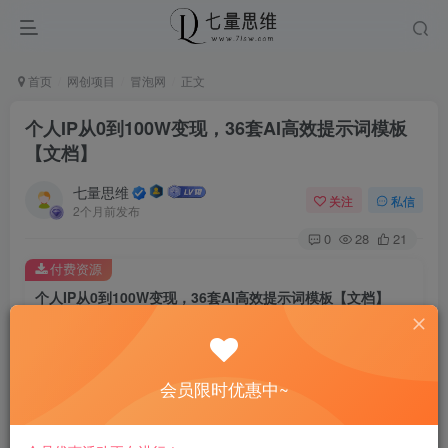
首页
网创项目
冒泡网
正文
个人IP从0到100W变现，36套AI高效提示词模板
【文档】
七量思维
关注
私信
2个月前发布
0
28
21
付费资源
个人IP从0到100W变现，36套AI高效提示词模板【文档】
此内容为付费资源，请付费后查看
8.8
￥
会员限时优惠中~
免费
免费
黄金会员
钻石会员
立即购买