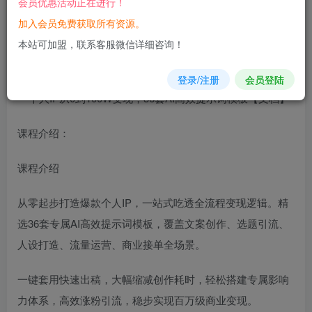
会员优惠活动正在进行！
加入会员免费获取所有资源。
您当前未登录！建议登陆后购买，可保存购买订单
本站可加盟，联系客服微信详细咨询！
个人IP从0到100W
变现
，36套AI高效提示词模板【文档】
登录/注册
会员登陆
课程介绍：
课程介绍
从零起步打造爆款个人IP，一站式吃透全流程变现逻辑。精
选36套专属AI高效提示词模板，覆盖文案创作、选题引流、
人设打造、流量运营、商业接单全场景。
一键套用快速出稿，大幅缩减创作耗时，轻松搭建专属影响
力体系，高效涨粉引流，稳步实现百万级商业变现。