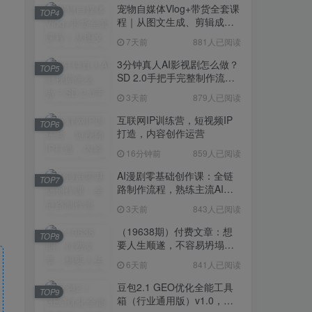
宠物自媒体Vlog+带货全套课
TOP4
程｜从图文生成、剪辑成片
到带货变现一站式教学
7天前
881人已阅读
3分钟真人AI影视剧怎么做？
TOP5
SD 2.0手把手完整制作流程
｜Higgsfield 14天SD 2.0/2.5
3天前
879人已阅读
无限生成
互联网IP训练营，短视频IP
TOP6
打造，内容创作运营
16分钟前
859人已阅读
AI漫剧零基础创作课：全链
TOP7
路制作流程，熟练主流AI工
具高效产出漫剧成片
3天前
843人已阅读
（19638期）付费文章：想
TOP8
要人生顺遂，不容易坍塌，
要培养这6种爱好
6天前
841人已阅读
豆包2.1 GEO优化全能工具
TOP9
箱（行业通用版）v1.0，会