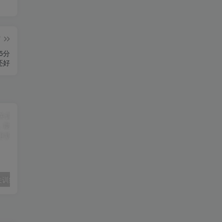
篇
5分
还好
亚马逊实操通关训练营，直播实战教学与AI应用，助卖家从0到精通打造盈利店铺（更新8月8日）
30天同城IP训练营2026年，从流量到门店业绩的全链路（0808更新）