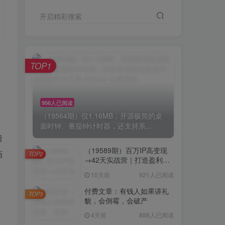
开启精彩搜索
TOP1
956人已阅读
（19564期）仅1.16MB，开源极简的桌
面时钟、番茄钟计时器，还支持系...
细
（19589期）百万IP高变现
画
TOP2
→42天实战营｜打造盈利赚
钱一人公司，全平台引流私
10天前
921人已阅读
域转化批量成交积累客户案
例
付费文章：有钱人如果讲礼
TOP3
貌，会倒霉，会破产
4天前
888人已阅读