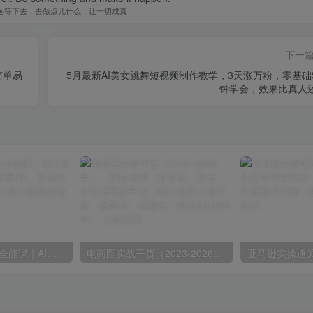
远等下去，去做点儿什么，让一切成真
下一
简单易
5月最新AI美女跳舞短视频制作教学，3天涨万粉，零基础
钟学会，效果比真人
AIGC新媒体实战全能课｜AI工具入门、短视频全流程制作、主流绘图软件实操、数字人商业视频落地教程
电商圈实战干货（2023-2026年），覆盖淘系、拼多多、抖音、小红书等多平台，助力电商人避开坑、提效率、稳盈利（更新08月08日）