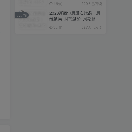
复制粘贴即可，无需技术背
4天前
839人已阅读
景
2026新商业思维实战课｜思
TOP10
维破局+财商进阶+周期趋势
研判+创业落地+热门赛道深
3天前
827人已阅读
度解析全体系