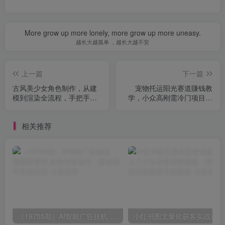
More grow up more lonely, more grow up more uneasy.
越长大越孤单 ，越长大越不安
上一篇
下一篇
古风美少女角色制作，从建
宠物托运阳光赛道賺钱教
模到渲染全流程，手把手教
学，小众高刚需冷门项目，
学，一站式掌握古风角色制
日均10单稳定盈利，单均利
作技巧
润200+
相关推荐
（19755期）AI智能广告挂机，躺赚新模式 设备托管运行，解放双手持续变现
小红