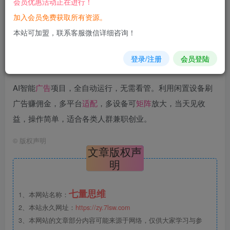
会员优惠活动正在进行！
加入会员免费获取所有资源。
您当前未登录！建议登陆后购买，可保存购买订单
本站可加盟，联系客服微信详细咨询！
登录/注册
会员登陆
AI智能
广告
项目，全自动运行，无需看管。利用闲置设备刷
广告赚佣金，多平台
适配
，多设备可
矩阵
放大，当天见收
益，操作简单，适合各类人群兼职创业。
©
版权声明
文章版权声
明
七量思维
1、本网站名称：
2、本站永久网址：
https://zy.7lsw.com
3、本网站的文章部分内容可能来源于网络，仅供大家学习与参