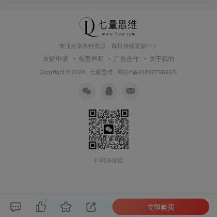
专注分享各种资源，每日持续更新中！
友链申请
免责声明
广告合作
关于我的
Copyright © 2024 ·
七量思维
·
蜀ICP备2024076665号
扫码加微信
7
立即购买
本站主题由Zibll子比主题强力驱动
联系作者