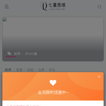
矩阵
共333篇
排序
更新
浏览
点赞
评论
矩阵起号实操线下课：拆解行业真实案
例，学会团队矩阵高效运营打法
会员限时优惠中~
福缘网
前天
389