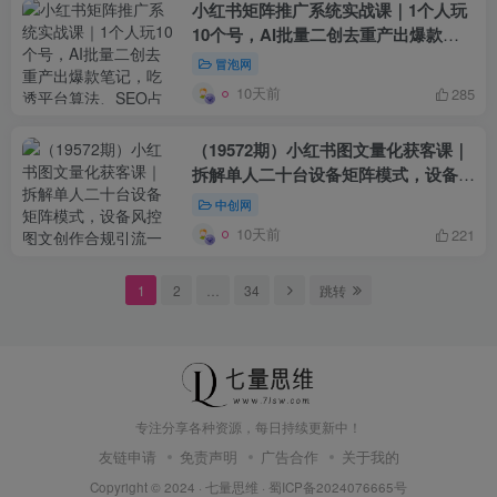
小红书矩阵推广系统实战课｜1个人玩
10个号，AI批量二创去重产出爆款笔
记，吃透平台算法、SEO占位、安全
冒泡网
导流，放大全域免费流量
10天前
285
（19572期）小红书图文量化获客课｜
拆解单人二十台设备矩阵模式，设备风
控图文创作合规引流一站式落地实操
中创网
10天前
221
1
2
…
34
跳转
专注分享各种资源，每日持续更新中！
友链申请
免责声明
广告合作
关于我的
Copyright © 2024 ·
七量思维
·
蜀ICP备2024076665号