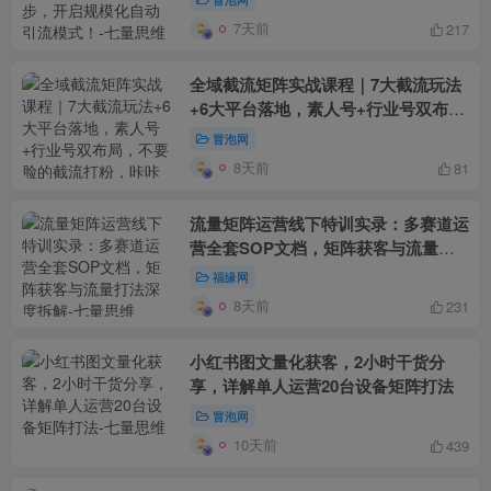
7天前
217
全域截流矩阵实战课程｜7大截流玩法
+6大平台落地，素人号+行业号双布
局，不要脸的截流打粉，咔咔咔的下钩
冒泡网
子！
8天前
81
流量矩阵运营线下特训实录：多赛道运
营全套SOP文档，矩阵获客与流量打
法深度拆解
福缘网
8天前
231
小红书图文量化获客，2小时干货分
享，详解单人运营20台设备矩阵打法
冒泡网
10天前
439