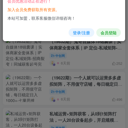
会员优惠活动正在进行！
长久合规多多虚拟电商赛道，标准化矩
加入会员免费获取所有资源。
阵玩法，让你每天稳賺1K+【揭秘】
本站可加盟，联系客服微信详细咨询！
冒泡网
5天前
71
登录/注册
会员登陆
（19632期）鬼哥自媒体18锦囊课｜实
体商家全套体系｜IP 定位-私域矩阵-招
商裂变｜同城获客起号完整实操教学
中创网
6天前
252
（19622期）一个人就可以运营多多虚
拟矩阵，不用值守店铺，每日稳定日入
1000+
中创网
6天前
496
私域运营+矩阵获客，从0到1矩阵打
法，一人20台设备起步，开启规模化
自动引流模式！
冒泡网