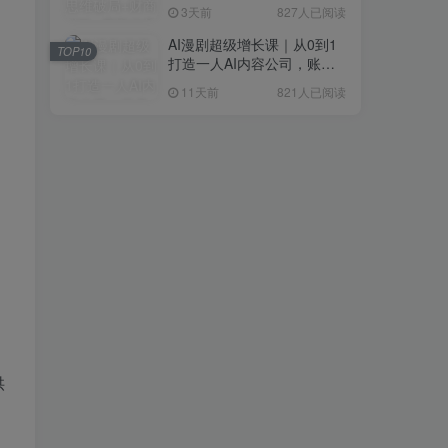
研判+创业落地+热门赛道深
3天前
827人已阅读
度解析全体系
AI漫剧超级增长课｜从0到1
TOP10
打造一人AI内容公司，账号
运营+漫剧制作+商业变现全
11天前
821人已阅读
流程实战
供