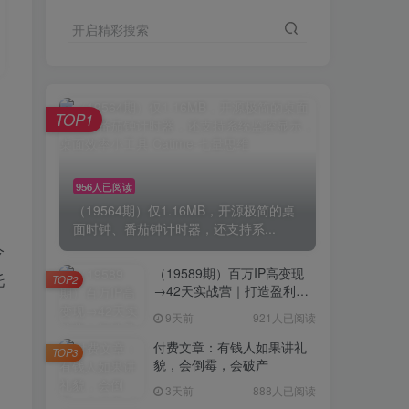
开启精彩搜索
TOP1
956人已阅读
（19564期）仅1.16MB，开源极简的桌
面时钟、番茄钟计时器，还支持系...
今
（19589期）百万IP高变现
托
TOP2
→42天实战营｜打造盈利赚
钱一人公司，全平台引流私
9天前
921人已阅读
域转化批量成交积累客户案
例
付费文章：有钱人如果讲礼
TOP3
貌，会倒霉，会破产
3天前
888人已阅读