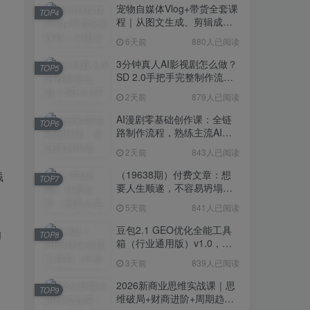
宠物自媒体Vlog+带货全套课
TOP4
程｜从图文生成、剪辑成片
到带货变现一站式教学
6天前
880人已阅读
3分钟真人AI影视剧怎么做？
TOP5
SD 2.0手把手完整制作流程
｜Higgsfield 14天SD 2.0/2.5
2天前
879人已阅读
无限生成
AI漫剧零基础创作课：全链
TOP6
路制作流程，熟练主流AI工
具高效产出漫剧成片
2天前
843人已阅读
（19638期）付费文章：想
钱
TOP7
要人生顺遂，不容易坍塌，
要培养这6种爱好
5天前
841人已阅读
豆包2.1 GEO优化全能工具
的
TOP8
箱（行业通用版）v1.0，会
复制粘贴即可，无需技术背
3天前
839人已阅读
景
2026新商业思维实战课｜思
TOP9
维破局+财商进阶+周期趋势