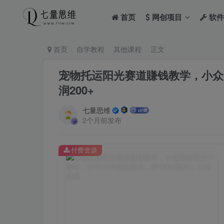
首页
网创项目
软件
首页
自学教程
其他课程
正文
宠物托运阳光赛道賺钱教学，小众
润200+
七量思维
2个月前发布
付费资源