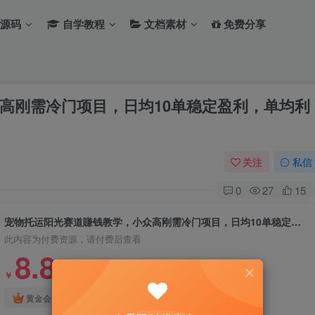
源码
自学教程
文档素材
免费分享
高刚需冷门项目，日均10单稳定盈利，单均利
关注
私信
0
27
15
宠物托运阳光赛道賺钱教学，小众高刚需冷门项目，日均10单稳定盈利，单均利润200+
此内容为付费资源，请付费后查看
8.8
￥
免费
免费
黄金会员
钻石会员