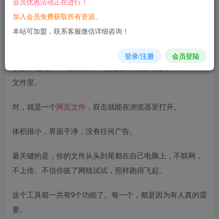
会员优惠活动正在进行！
您当前未登录！建议登陆后购买，可保存购买订单
加入会员免费获取所有资源。
本站可加盟，联系客服微信详细咨询！
软件介绍
登录/注册
会员登陆
该版本使用
pdf
-lib的开源库，把这些
功能
全写进了一个HTML
文件里。
对，就是一个
网页文件
，双击就能在浏览器里打开。
体积很小，界面干净，没有任何广告。
最关键的是，你的文件从头到尾都在自己电脑上，不联网，
不上传。不信你拔了网线试试，照样跑得飞起。
这个工具箱一共有9个功能了。每一个，都是因为有人真的需
要。