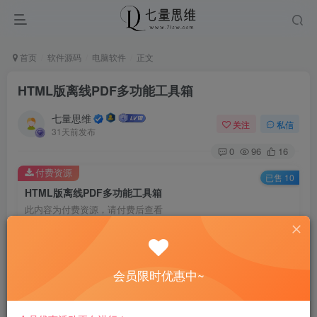
首页
软件源码
电脑软件
正文
HTML版离线PDF多功能工具箱
七量思维
关注
私信
31天前发布
0
96
16
付费资源
已售 10
HTML版离线PDF多功能工具箱
此内容为付费资源，请付费后查看
6.6
￥
免费
免费
黄金会员
钻石会员
会员限时优惠中~
立即购买