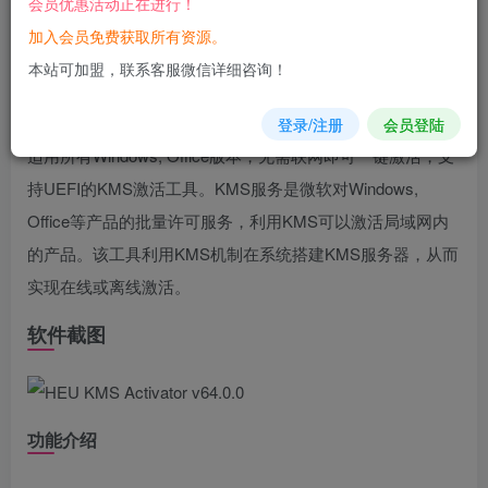
会员优惠活动正在进行！
您当前未登录！建议登陆后购买，可保存购买订单
加入会员免费获取所有资源。
软件介绍
本站可加盟，联系客服微信详细咨询！
HEU KMS Activator，简洁高效的全能KMS/OEM
激活
工具，
登录/注册
会员登陆
适用所有Windows, Office版本，无需联网即可一键激活，支
持UEFI的KMS激活工具。KMS服务是微软对Windows,
Office等产品的批量许可服务，利用KMS可以激活局域网内
的产品。该工具利用KMS机制在系统搭建KMS服务器，从而
实现在线或离线激活。
软件截图
功能介绍