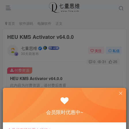
首页
软件源码
电脑软件
正文
HEU KMS Activator v64.0.0
七量思维
关注
私信
30天前发布
0
31
25
付费资源
HEU KMS Activator v64.0.0
此内容为付费资源，请付费后查看
8.8
￥
免费
免费
黄金会员
钻石会员
会员限时优惠中~
立即购买