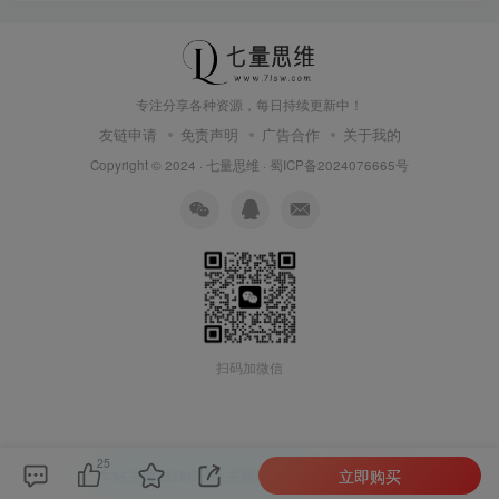
专注分享各种资源，每日持续更新中！
友链申请
免责声明
广告合作
关于我的
Copyright © 2024 ·
七量思维
·
蜀ICP备2024076665号
扫码加微信
25
立即购买
本站主题由Zibll子比主题强力驱动
联系作者