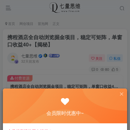
首页
网创项目
冒泡网
正文
携程酒店全自动浏览掘金项目，稳定可矩阵，单窗
口收益40+【揭秘】
七量思维
关注
私信
32天前发布
0
80
5
付费资源
携程酒店全自动浏览掘金项目，稳定可矩阵，单窗口收益40+【揭秘】
此内容为付费资源，请付费后查看
8.8
￥
会员限时优惠中~
免费
免费
黄金会员
钻石会员
立即购买