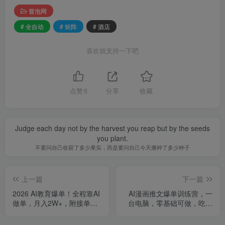
冒泡网
# 全自动
# 矩阵
# 酒店
喜欢就支持一下吧
点赞
5
分享
收藏
Judge each day not by the harvest you reap but by the seeds
you plant.
不要问自己收获了多少果实，而是要问自己今天播种了多少种子
上一篇
下一篇
2026 AI教育爆单！全程靠AI
AI漫画推文爆单训练营，一
做单，月入2W+，附接单资
台电脑，零基础可做，吃透
源【揭秘】
百亿推文赛道红利，实现单
条作品收益1k+（更新