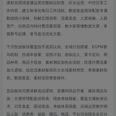
课程先理清直播运营完整岗位职责，区分运营、中控日常工
作内容，建立标准化每日工作流程。数据复盘模块配套专属
数据统计表格，拆解五维四率、流量渠道、人群画像、人群
资产、自然流与纯付费流量层级，教大家看懂数据大屏，掌
握新号起播、老号盘活优化方案。
千川投放板块覆盖投手底层认知、全域计划搭建、ECPM赛
马机制、控成本放量、追投计划、相似达人、莱卡定向、商
品种草、商品卡投放、素材测款加热全流程，吃透付费流量
放大逻辑。信息流素材板块区分全域素材类型，掌握素材加
热、数据复盘、素材追投整套操作。
货品板块完整讲解选品逻辑、直播间排品节奏、爆款测品实
操；主播管理配套排班表、绩效考核模板，覆盖主播标准话
术、日常复盘、面试筛选、考核体系搭建。店铺运营教学商
品上架、优惠券、福袋、赠品、物流、平台活动报名全后台