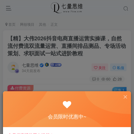
首页
网创项目
其他
正文
【精】大伟2026抖音电商直播运营实操课，自然
流付费流双流量运营、直播间排品测品、专场活动
策划、求职面试一站式进阶教程
七量思维
关注
私信
34天前发布
0
60
28
付费资源
已售 1
【精】大伟2026抖音电商直播运营实操课，自然流付费流双流量运营、直播间排品测品、专场活动策划、求职面试一站式进阶教程
此内容为付费资源，请付费后查看
8.8
会员限时优惠中~
￥
免费
免费
黄金会员
钻石会员