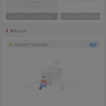
小众但不冷门，小红书卖大疆滤镜参数，一单39，321天卖了1.7w+份，到手66w+
【精】爱上黄昏无
评论
抢沙发
欢迎您留下宝贵的见解！
提交