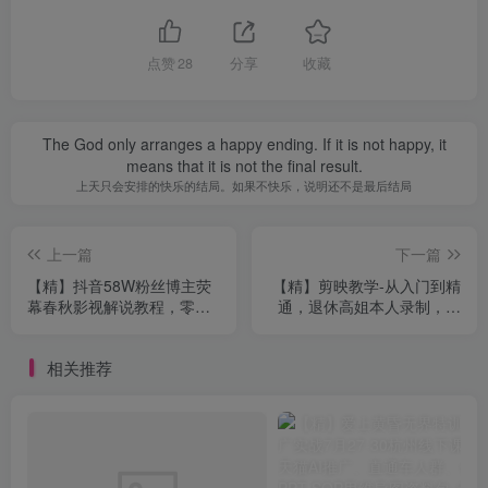
点赞
28
分享
收藏
The God only arranges a happy ending. If it is not happy, it
means that it is not the final result.
上天只会安排的快乐的结局。如果不快乐，说明还不是最后结局
上一篇
下一篇
【精】抖音58W粉丝博主荧
【精】剪映教学-从入门到精
幕春秋影视解说教程，零基
通，退休高姐本人录制，界
础搞定影视解说完整成片
面熟悉、素材剪辑、字幕添
加、导出成片
相关推荐