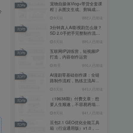
宠物自媒体Vlog+带货全套课
TOP4
程｜从图文生成、剪辑成片
心
到带货变现一站式教学
9天前
882人已阅读
3分钟真人AI影视剧怎么做？
TOP5
SD 2.0手把手完整制作流程
｜Higgsfield 14天SD 2.0/2.5
5天前
880人已阅读
无限生成
互联网IP训练营，短视频IP
TOP6
打造，内容创作运营
昨天
860人已阅读
AI漫剧零基础创作课：全链
TOP7
路制作流程，熟练主流AI工
具高效产出漫剧成片
5天前
843人已阅读
（19638期）付费文章：想
TOP8
要人生顺遂，不容易坍塌，
要培养这6种爱好
8天前
841人已阅读
豆包2.1 GEO优化全能工具
TOP9
箱（行业通用版）v1.0，会