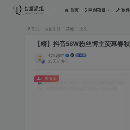
首页
网创项目
软件
首页
网创项目
其他
正文
【精】抖音58W粉丝博主荧幕春
七量思维
35天前发布
付费资源