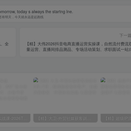
omorrow, today s always the startng lne.
还有明天，今天就永远是起跑线
下一
化、全
【精】大伟2026抖音电商直播运营实操课，自然流付费流
量运营、直播间排品测品、专场活动策划、求职面试一站
阶
【精】短剧出海实战课-2026TikTok赛道，AA广告分账+IAP付费变现双模式，从账号搭建、平台规则到回款全流程落地教程
【精】大卫-外贸社媒获客训练营6月+7月，精准触达海外客户、社媒内容获客、外贸转化实战