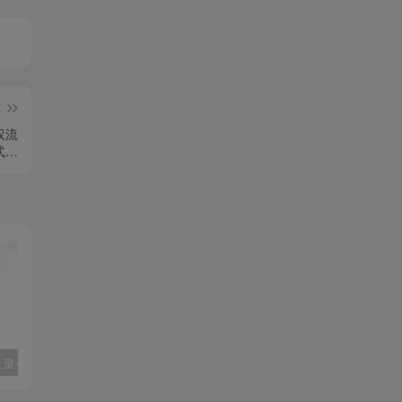
篇
双流
式进
教程
【精】超级IP流量变现特训营，解锁流量增长玩法，打造长效盈利超级IP
【精】我不是号神·李八子-2026老板ip全域获客7月17-18号线下课