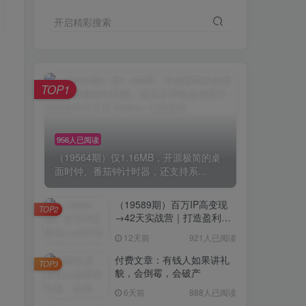
开启精彩搜索
TOP1
956人已阅读
（19564期）仅1.16MB，开源极简的桌
面时钟、番茄钟计时器，还支持系...
（19589期）百万IP高变现
TOP2
→42天实战营｜打造盈利赚
钱一人公司，全平台引流私
12天前
921人已阅读
域转化批量成交积累客户案
例
付费文章：有钱人如果讲礼
TOP3
貌，会倒霉，会破产
6天前
888人已阅读