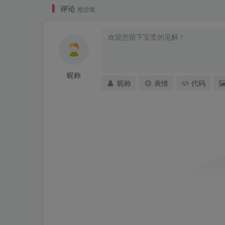
评论
抢沙发
昵称
昵称
表情
代码