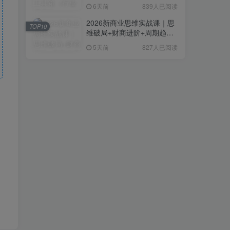
复制粘贴即可，无需技术背
6天前
839人已阅读
景
2026新商业思维实战课｜思
TOP10
维破局+财商进阶+周期趋势
研判+创业落地+热门赛道深
5天前
827人已阅读
度解析全体系