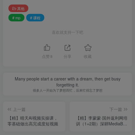
其他
# mp
# 课程
喜欢就支持一下吧
点赞
8
分享
收藏
Many people start a career with a dream, then get busy
forgetting it.
很多人一开始为了梦想而忙，后来忙得忘了梦想
上一篇
下一篇
【精】晴天AI视频实操课，
【精】李蒙蒙·国外返利网培
零基础做出高完成度短视频
训（1+2期）深耕MediaBuy
项目变现玩法，系统化进阶
突破运营收益瓶颈