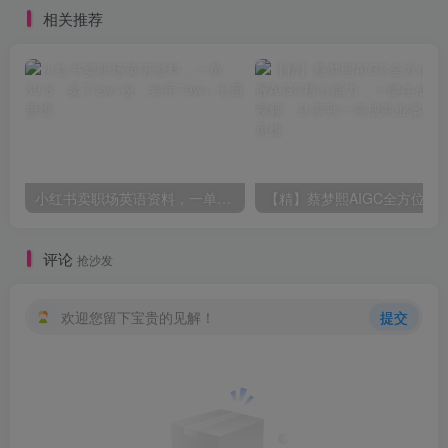
相关推荐
小红书卖职场英语资料，一单39.8，卖了2w+份，到手79w+
【精】蔡梦熙AIGC全方位课，掌握AIGC核心能力，一键生
评论
抢沙发
欢迎您留下宝贵的见解！
提交