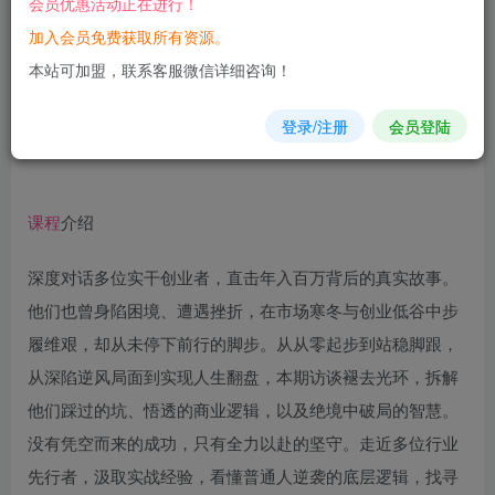
会员优惠活动正在进行！
加入会员免费获取所有资源。
您当前未登录！建议登陆后购买，可保存购买订单
本站可加盟，联系客服微信详细咨询！
登录/注册
会员登陆
课程
介绍
深度对话多位实干创业者，直击年入百万背后的真实故事。
他们也曾身陷困境、遭遇挫折，在市场寒冬与创业低谷中步
履维艰，却从未停下前行的脚步。从从零起步到站稳脚跟，
从深陷逆风局面到实现人生翻盘，本期访谈褪去光环，拆解
他们踩过的坑、悟透的商业逻辑，以及绝境中破局的智慧。
没有凭空而来的成功，只有全力以赴的坚守。走近多位行业
先行者，汲取实战经验，看懂普通人逆袭的底层逻辑，找寻