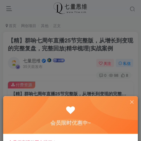
首页
网创项目
其他
正文
【精】群响七周年直播25节完整版，从增长到变现
的完整复盘，完整回放|精华梳理|实战案例
七量思维
关注
私信
35天前发布
0
98
8
付费资源
【精】群响七周年直播25节完整版，从增长到变现的完整复盘，完整回放|精华梳理|实战案例
此内容为付费资源，请付费后查看
8.8
￥
会员限时优惠中~
免费
免费
黄金会员
钻石会员
立即购买