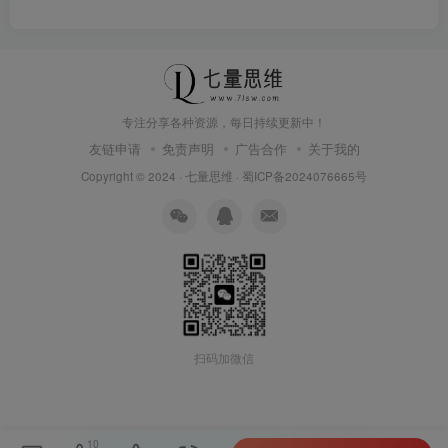
专注分享各种资源，每日持续更新中！
友链申请
免责声明
广告合作
关于我的
Copyright © 2024 ·
七量思维
·
蜀ICP备2024076665号
扫码加微信
10