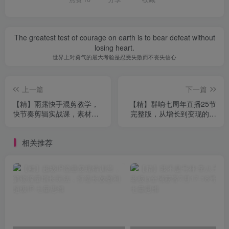
The greatest test of courage on earth is to bear defeat without
losing heart.
世界上对勇气的最大考验是忍受失败而不丧失信心
上一篇
下一篇
【精】雨露快手混剪教学，
【精】群响七周年直播25节
快节奏剪辑实战课，素材拼
完整版，从增长到变现的完
接到成片发布
整复盘，完整回放|精华梳理|
实战案例
相关推荐