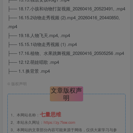
├── 18.17.小孩和动物打架视频_20260416_20523491, .mp4
├── 16.15.2动物走秀视频 (2).mp4_20260416_20440850,
.mp4
├── 19.18.人物飞天.mp4, .mp4
├── 15.15.1动物走秀视频 (1) .mp4
├── 17.16.植物、水果跳舞视频_20260416_20505256 .mp4
├── 12.12.萌娃唱歌 .mp4
├── 1.1.换背景 .mp4
©
版权声明
文章版权声
明
七量思维
1、本网站名称：
2、本站永久网址：
https://zy.7lsw.com
3、本网站的文章部分内容可能来源于网络，仅供大家学习与参