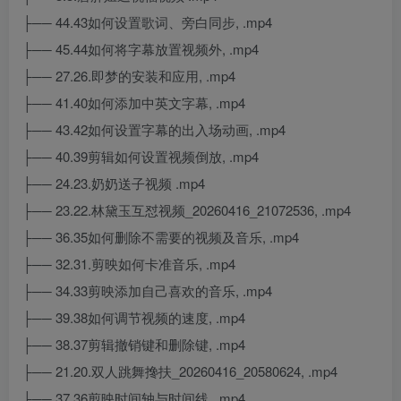
├── 44.43如何设置歌词、旁白同步, .mp4
├── 45.44如何将字幕放置视频外, .mp4
├── 27.26.即梦的安装和应用, .mp4
├── 41.40如何添加中英文字幕, .mp4
├── 43.42如何设置字幕的出入场动画, .mp4
├── 40.39剪辑如何设置视频倒放, .mp4
├── 24.23.奶奶送子视频 .mp4
├── 23.22.林黛玉互怼视频_20260416_21072536, .mp4
├── 36.35如何删除不需要的视频及音乐, .mp4
├── 32.31.剪映如何卡准音乐, .mp4
├── 34.33剪映添加自己喜欢的音乐, .mp4
├── 39.38如何调节视频的速度, .mp4
├── 38.37剪辑撤销键和删除键, .mp4
├── 21.20.双人跳舞搀扶_20260416_20580624, .mp4
├── 37.36剪映时间轴与时间线, .mp4