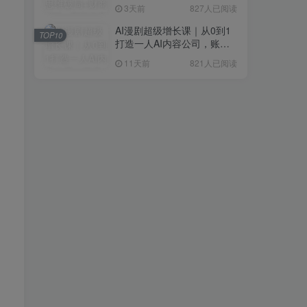
研判+创业落地+热门赛道深
3天前
827人已阅读
度解析全体系
AI漫剧超级增长课｜从0到1
TOP10
打造一人AI内容公司，账号
运营+漫剧制作+商业变现全
11天前
821人已阅读
流程实战