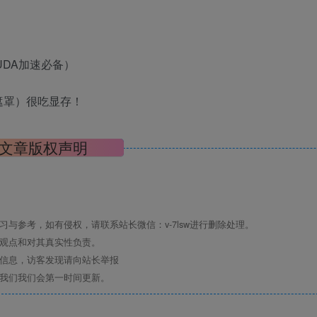
，CUDA加速必备）
智能遮罩）很吃显存！
文章版权声明
与参考，如有侵权，请联系站长微信：v-7lsw进行删除处理。
其观点和对其真实性负责。
关信息，访客发现请向站长举报
系我们我们会第一时间更新。