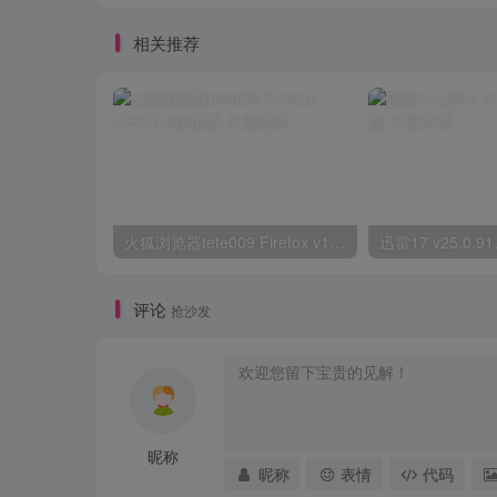
相关推荐
火狐浏览器tete009 Firefox v153.0.3便携版
评论
抢沙发
昵称
昵称
表情
代码