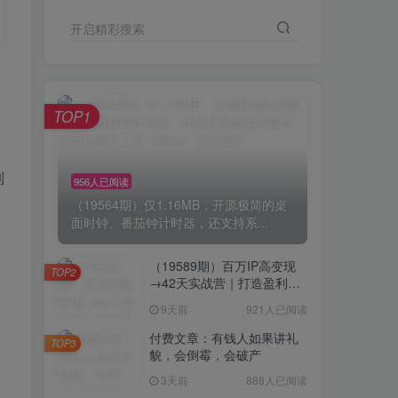
开启精彩搜索
TOP1
制
956人已阅读
（19564期）仅1.16MB，开源极简的桌
面时钟、番茄钟计时器，还支持系...
（19589期）百万IP高变现
TOP2
→42天实战营｜打造盈利赚
钱一人公司，全平台引流私
9天前
921人已阅读
域转化批量成交积累客户案
例
付费文章：有钱人如果讲礼
TOP3
貌，会倒霉，会破产
3天前
888人已阅读