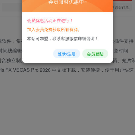
会员限时优惠中~
您当前未登录！建议登陆后购买，可保存购买订单
会员优惠活动正在进行！
加入会员免费获取所有资源。
本站可加盟，联系客服微信详细咨询！
视频编辑软件，集视频剪辑、合成处理、音频编辑、OFX 特效插件支持
超清时间线编辑与实时预览，内置色彩分级、音频混音、嵌套时间
登录/注册
会员登陆
适合独立制片人、视频创作者及后期工作室用于影视剪辑、短片
FX VEGAS Pro 2026 中文版下载，安装便捷，便于用户快速