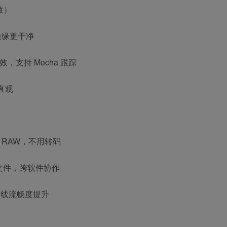
效）
像边缘更干净
光效，支持 Mocha 跟踪
直观
D RAW，不用转码
 项目文件，跨软件协作
时间线流畅度提升