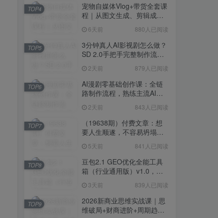
宠物自媒体Vlog+带货全套课
TOP4
程｜从图文生成、剪辑成片
到带货变现一站式教学
6天前
880人已阅读
3分钟真人AI影视剧怎么做？
TOP5
SD 2.0手把手完整制作流程
｜Higgsfield 14天SD 2.0/2.5
2天前
879人已阅读
无限生成
AI漫剧零基础创作课：全链
TOP6
路制作流程，熟练主流AI工
具高效产出漫剧成片
2天前
843人已阅读
（19638期）付费文章：想
TOP7
要人生顺遂，不容易坍塌，
要培养这6种爱好
5天前
841人已阅读
豆包2.1 GEO优化全能工具
TOP8
箱（行业通用版）v1.0，会
复制粘贴即可，无需技术背
3天前
839人已阅读
景
2026新商业思维实战课｜思
TOP9
维破局+财商进阶+周期趋势