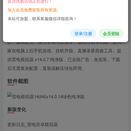
会员优惠活动正在进行！
您当前未登录！建议登陆后购买，可保存购买订单
加入会员免费获取所有资源。
软件介绍
本站可加盟，联系客服微信详细咨询！
雷电
安卓
模拟器
14最新版采用Android 14内核，具备窗口同
登录/注册
会员登陆
步、虚拟定位、操作录制与宏指令、远程控制等功能，是玩
家在电脑上玩手机游戏、挂机升级、直播录屏高效工具。提
供雷电模拟器 v14.0.7 纯净版，已去除广告，免安装、下载
后无需复杂配置，直装或解压绿化即用。
软件截图
新版变化
更新日志_雷电安卓模拟器