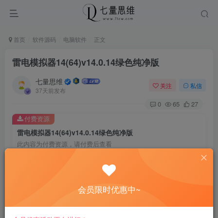
首页
软件源码
电脑软件
正文
雷电模拟器14(64)v14.0.14绿色纯净版
七量思维
关注
私信
37天前发布
0
65
27
付费资源
雷电模拟器14(64)v14.0.14绿色纯净版
此内容为付费资源，请付费后查看
8.8
￥
免费
免费
黄金会员
钻石会员
会员限时优惠中~
立即购买