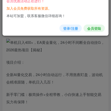
会员优惠活动正在进行！
加入会员免费获取所有资源。
您当前未登录！建议登陆后购买，可保存购买订单
本站可加盟，联系客服微信详细咨询！
单机
日入
400+，EA黄金量化，24小时不间断全自动挂G，
登录/注册
会员登陆
2026最热项目【揭秘】
项目介绍：
全新AI量化交易，24小时自动运行，不用熬夜盯盘，波动机
会精准跟随，单机日入几百！
新手零门槛：极简操作+全程带教，小白快速上手智能交易
实力有保障！