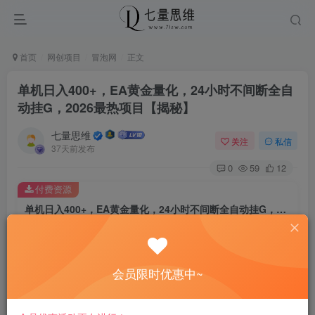
首页
网创项目
冒泡网
正文
单机日入400+，EA黄金量化，24小时不间断全自
动挂G，2026最热项目【揭秘】
七量思维
关注
私信
37天前发布
0
59
12
付费资源
单机日入400+，EA黄金量化，24小时不间断全自动挂G，2026最热项目【揭秘】
此内容为付费资源，请付费后查看
8.8
￥
会员限时优惠中~
免费
免费
黄金会员
钻石会员
立即购买