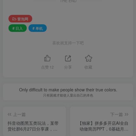
THE END
冒泡网
# 日入
# 单机
喜欢就支持一下吧
点赞
12
分享
收藏
Only difficult to make people show their true colors.
只有困难才能使人显出自己的本色
上一篇
下一篇
抖音动图黑五类玩法，某带
【独家】拼多多开店AI全自
货社群6月27日分享课，即
动做简历PPT，0基础月入
学即用快速变现
2W，免费给接单渠道【揭