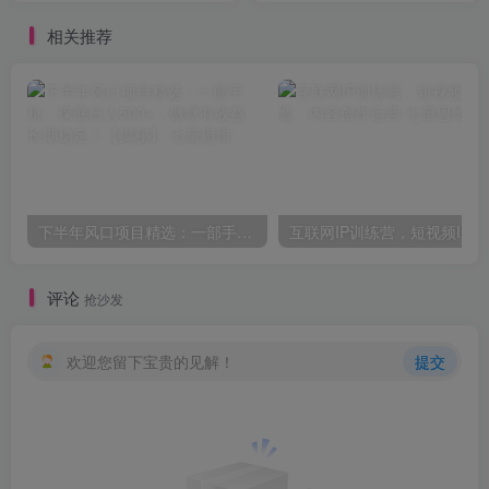
秘】
相关推荐
下半年风口项目精选：一部手机，保底日入500+，做就有收益，长期稳定！【揭秘】
互联网I
评论
抢沙发
欢迎您留下宝贵的见解！
提交