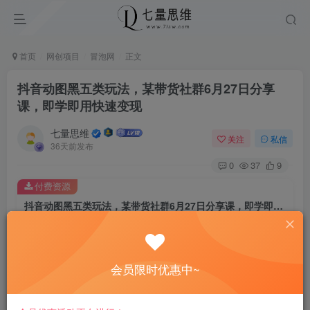
首页
网创项目
冒泡网
正文
抖音动图黑五类玩法，某带货社群6月27日分享
课，即学即用快速变现
七量思维
关注
私信
36天前发布
0
37
9
付费资源
抖音动图黑五类玩法，某带货社群6月27日分享课，即学即用快速变现
此内容为付费资源，请付费后查看
8.8
￥
会员限时优惠中~
免费
免费
黄金会员
钻石会员
立即购买