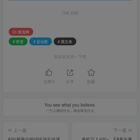
THE END
冒泡网
# 带货
# 音动图
# 黑五类
喜欢就支持一下吧
点赞
9
分享
收藏
You see what you believe.
一个人相信什么，就会看见什么
上一篇
下一篇
AI短视频全能训练场实战课
单机日入400+，EA黄金量