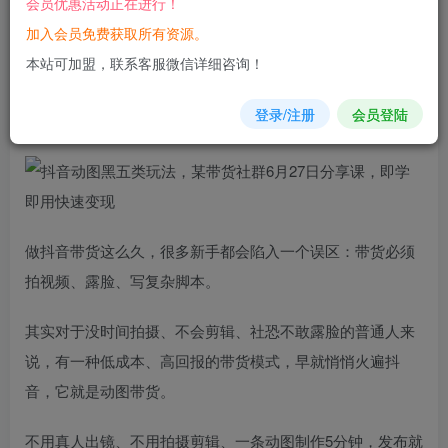
会员优惠活动正在进行！
加入会员免费获取所有资源。
您当前未登录！建议登陆后购买，可保存购买订单
本站可加盟，联系客服微信详细咨询！
抖
音动图
黑五类
玩法，某
带货
社群6月27日分享课，即学即
登录/注册
会员登陆
用快速变现
做抖音带货这么久，很多新手都会陷入一个误区：带货必须
拍视频、露脸、写复杂脚本。
其实对于没时间拍摄、不会剪辑、社恐不敢露脸的普通人来
说，有一种低成本、高回报的带货模式，早就悄悄火遍抖
音，它就是动图带货。
不用真人出镜、不用拍摄剪辑、一条动图制作5分钟，发布就