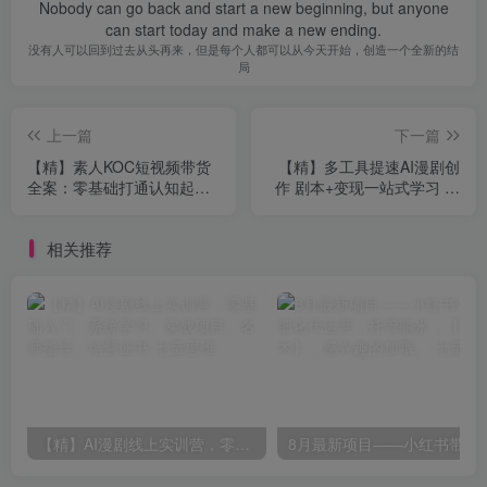
Nobody can go back and start a new beginning, but anyone
can start today and make a new ending.
没有人可以回到过去从头再来，但是每个人都可以从今天开始，创造一个全新的结
局
上一篇
下一篇
【精】素人KOC短视频带货
【精】多工具提速AI漫剧创
全案：零基础打通认知起号
作 剧本+变现一站式学习 批
实操变现完整闭环，手把手
量产出爆款漫剧
教学
相关推荐
【精】AI漫剧线上实训营，零基础入门、系统学习、实战项目、名师指导、结营证书
8月最新项目——小红书带货，精细化代运营