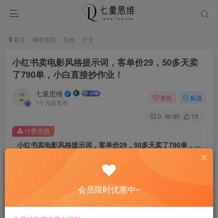
首页
网创项目
其他
正文
小红书卖电影风格提示词，客单价29，50多天卖
了790单，小白直接抄作业！
七量思维
关注
私信
1个月前发布
0
95
15
付费资源
小红书卖电影风格提示词，客单价29，50多天卖了790单，小白直接抄作业！
此内容为付费资源，请付费后查看
8.8
￥
会员限时优惠中~
免费
免费
黄金会员
钻石会员
立即购买