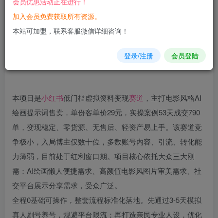
会员优惠活动正在进行！
加入会员免费获取所有资源。
您当前未登录！建议登陆后购买，可保存购买订单
本站可加盟，联系客服微信详细咨询！
登录/注册
会员登陆
本项目是
小红书
低门槛虚拟资料变现
赛道
，主打电影风格AI
绘画提示词售卖，单份客单价29元，实操案例53天成交790
单，变现稳定、零货源、无售后、轻资产易上手。该赛道竞
争极小，入局博主仅数十位，多数账号内容、引流、转化能
力薄弱，目前处于红利窗口期。项目核心依托大众三大刚
需：AI绘画懒人便捷需求、高颜值电影风图片审美需求、社
交平台展示分享需求，受众广泛。
全程0基础可操作，整套流程标准化落地。先通过3-5天模拟
真人刷号养号，规避平台限流；再打造亲民专业人设，优化