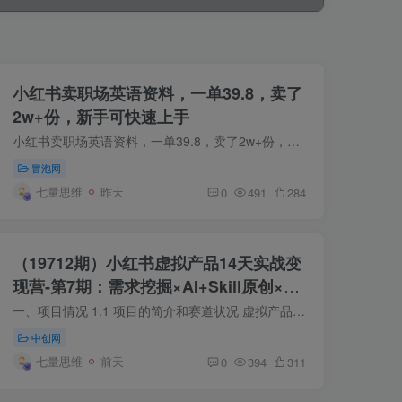
小红书卖职场英语资料，一单39.8，卖了
2w+份，新手可快速上手
小红书卖职场英语资料，一单39.8，卖了2w+份，新手可快速上手 项目介绍： 本项目是小红书低门槛、零成本、高复购的虚拟资料轻创业项目，主打刚需职场英语资料变现，核心售卖整合优化后的职场英...
冒泡网
七量思维
昨天
0
491
284
（19712期）小红书虚拟产品14天实战变
现营-第7期：需求挖掘×AI+Skill原创×产
品矩阵×内容笔记×一人公司进阶×全链路
一、项目情况 1.1 项目的简介和赛道状况 虚拟产品是对于普通人来讲，是非常好的生意模式和副业的选择。 因为小红书电商-虚拟产品是真正的零成本，你不用囤货、不用去找供应链，也不用每天发货，...
中创网
七量思维
前天
0
394
311