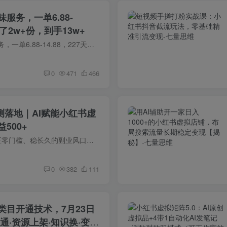
服务，一单6.88-
卖了2w+份，到手13w+
小红书卖定制趣味服务，一单6.88-14.88，227天卖了2w+份，到手13w+ 项目介绍： 本项目为小红书虚拟趣味定制服务赛道，主打奶龙、魔性小鸡、羊驼等卡通形象定制短视频、语音内容，客单价设置6.88...
0
471
466
实测落地｜AI赋能小红书虚
500+
课程介绍： 2026真正零门槛、稳长久的副业风口｜被90%人错过的小红书AI虚拟电商，才是普通人的搞钱王道！ 不再跟风摆摊、跑腿、实体副业！不用囤货、不用发货、无需售后、零资金投入，纯轻资产...
0
382
111
类目开通技术，7月23日
通·资源上架·知识换·变现