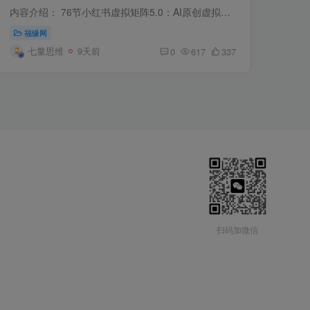
作室放大
内容介绍： 76节小红书虚拟矩阵5.0：AI原创虚拟品+4带1自动化AI发笔记+测款怼款双模式（可工作室放大） 小红书虚拟矩阵5.0技术更新，总共76节，每一步演示都细到头发丝，让每个学员拿到手，都能...
福缘网
七量思维
9天前
0
617
337
扫码加微信