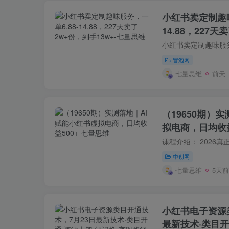
小红书卖定制趣味
14.88，227天
冒泡网
七量思维
前天
（19650期）
拟电商，日均收益
中创网
七量思维
5天前
小红书电子资源
最新技术·类目开