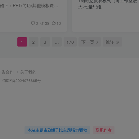
课程介绍 小红书售卖如下：PPT/简历/其他模板课件/教案/手抄报/头像壁纸。需要开通类目。
0
38
10
1
2
3
…
170
下一页
跳转
广告合作
关于我的
·
蜀ICP备2024076665号
本站主题由Zibll子比主题强力驱动
联系作者