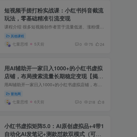
短视频手搓打粉实战课：小红书抖音截流
玩法，零基础精准引流变现
课程介绍 很多短视频创作者苦于流量低迷、涨粉缓慢、无法变现，不懂低成本精准截流打粉的核心玩法。本套流打粉手搓打法课程，覆盖小红书、抖音两大主流平台，系统化拆解手搓打粉、流量截流、爆...
其他课程
七量思维
5天前
0
75
24
用AI辅助开一家日入1000+的小红书虚拟
店铺，布局搜索流量长期稳定变现【揭
秘】
用AI辅助开一家日入1000+的小红书虚拟店铺，布局搜索流量长期稳定变现【揭秘】 介绍： 2026年最强风口掘金项目来了——小红书AI虚拟电商！全程AI包办选品、写稿、作图、自动交付全流程，不用自...
冒泡网
七量思维
6天前
0
218
8
小红书虚拟矩阵5.0：AI原创虚拟品+4带1
自动化AI发笔记+测款怼款双模式（可工