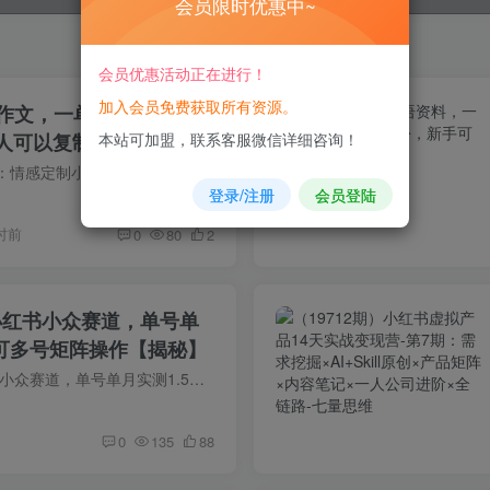
会员限时优惠中~
会员优惠活动正在进行！
加入会员免费获取所有资源。
，一单9.9-14.9，卖
通人可以复制的方法
本站可加盟，联系客服微信详细咨询！
小红书虚拟资料赛道：情感定制小作文代写项目，服务定价9.9-14.9元，已有实操案例售卖超1万份，整体收益突破10万元。项目主打定制道歉、表白、和好、挽留、纪念日文案、和解话术等情感类文稿，...
登录/注册
会员登陆
时前
0
80
2
+小红书小众赛道，单号单
，可多号矩阵操作【揭秘】
AI自动化挂G+小红书小众赛道，单号单月实测1.5w+，可多号矩阵操作【揭秘】 小红书虚拟货品最近一年来热度持续高涨，但其实平台开店，还是要看平台的人群，用户，喜好，付费情况，对症下药，才能...
0
135
88