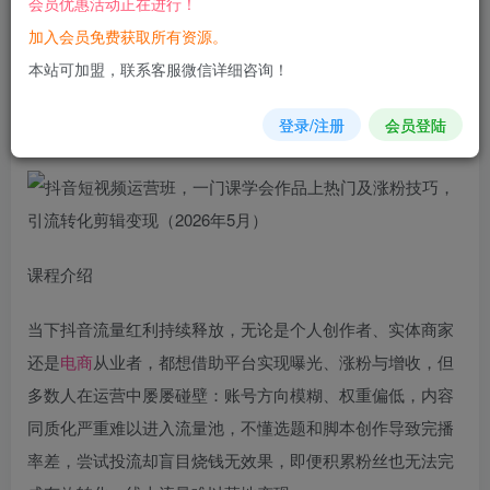
会员优惠活动正在进行！
加入会员免费获取所有资源。
您当前未登录！建议登陆后购买，可保存购买订单
本站可加盟，联系客服微信详细咨询！
抖音
短视频运营班，一门课学会作品上热门及涨粉技巧，引
登录/注册
会员登陆
流转化剪辑
变现
（2026年5月）
课程介绍
当下抖音流量红利持续释放，无论是个人创作者、实体商家
还是
电商
从业者，都想借助平台实现曝光、涨粉与增收，但
多数人在运营中屡屡碰壁：账号方向模糊、权重偏低，内容
同质化严重难以进入流量池，不懂选题和脚本创作导致完播
率差，尝试投流却盲目烧钱无效果，即便积累粉丝也无法完