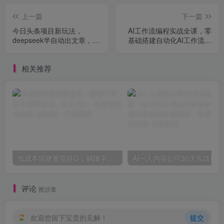
上一篇
下一篇
今日头条项目新玩法，
AI工作流编程实战全课，零
deepseek半自动出文章，五
基础搭建自动化AI工作流，
天变现6张+
全场景自动化提效落地，告
别重复低效工作
相关推荐
低成本搭建番茄挂G，躺賺字节官方流量红利，日入1k+，全程傻瓜式落地【揭秘】
评论
抢沙发
欢迎您留下宝贵的见解！
提交