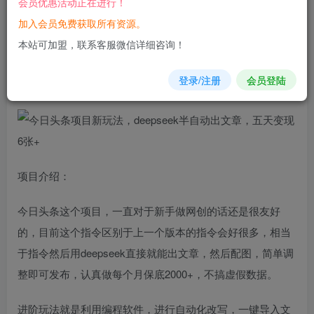
会员优惠活动正在进行！
加入会员免费获取所有资源。
您当前未登录！建议登陆后购买，可保存购买订单
本站可加盟，联系客服微信详细咨询！
今日
头条
项目新
玩法
，
deepseek
半自动出文章，五天变现6
登录/注册
会员登陆
张+
项目介绍：
今日头条这个项目，一直对于新手做网创的话还是很友好
的，目前这个指令区别于上一个版本的指令会好很多，相当
于指令然后用deepseek直接就能出文章，然后配图，简单调
整即可发布，认真做每个月保底2000+，不搞虚假数据。
进阶玩法就是利用编程软件，进行自动化改写，一键导入文