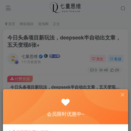
首页
网创项目
冒泡网
正文
今日头条项目新玩法，deepseek半自动出文章，
五天变现6张+
七量思维
关注
私信
1个月前发布
0
48
29
付费资源
今日头条项目新玩法，deepseek半自动出文章，五天变现6张+
此内容为付费资源，请付费后查看
8.8
￥
会员限时优惠中~
免费
免费
黄金会员
钻石会员
立即购买