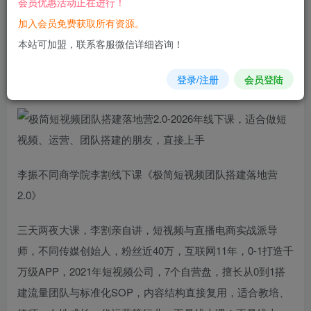
会员优惠活动正在进行！
加入会员免费获取所有资源。
您当前未登录！建议登陆后购买，可保存购买订单
本站可加盟，联系客服微信详细咨询！
极简短
视频
团队
搭建
落地营2.0-2026年线下课，适合做短视
登录/注册
会员登陆
频、运营、团队搭建的朋友，直接上手
李振不同商学院李割线下课《极简短视频团队搭建落地营
2.0》
三天两夜大课，李割亲自讲，短视频与直播电商实战派导
师，不同传媒创始人，粉丝近40万，互联网11年，0-1打造千
万级APP，2021年短视频公司，7个自营盘，擅长从0到1搭
建流量团队与标准化SOP，内容结构直接复用，适合教培、