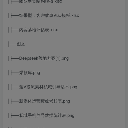
│├──团队薪资结构模板.xlsx
│├──结果型：客户故事VLO模板.xlsx
│├──内容落地评估表.xlsx
├──图文
│├──Deepseek落地方案(1).png
│├──爆款库.png
│├──蓝V投流素材私域引导话术.png
│├──新媒体运营绩效考核表.png
│├──私域手机养号数据统计表.png