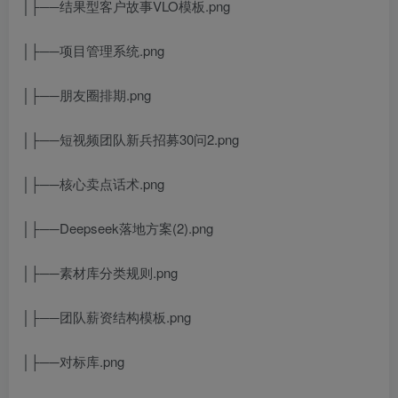
│├──结果型客户故事VLO模板.png
│├──项目管理系统.png
│├──朋友圈排期.png
│├──短视频团队新兵招募30问2.png
│├──核心卖点话术.png
│├──Deepseek落地方案(2).png
│├──素材库分类规则.png
│├──团队薪资结构模板.png
│├──对标库.png