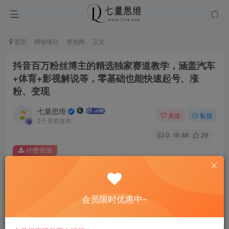
首页
网创项目
冒泡网
正文
抖音百万粉丝博主的精选独家赛道教学，涵盖汽车
+体育+影视解说等，零基础也能快速起号、涨
粉、变现
七量思维
关注
私信
2个月前发布
0
48
29
付费资源
抖音百万粉丝博主的精选独家赛道教学，涵盖汽车+体育+影视解说等，零基础也能快速起号、涨粉、变现
此内容为付费资源，请付费后查看
8.8
会员限时优惠中~
￥
免费
免费
黄金会员
钻石会员