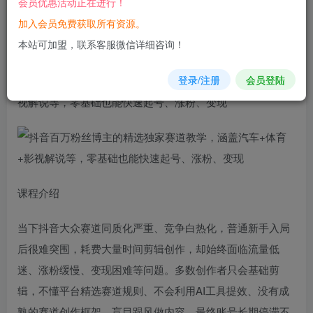
会员优惠活动正在进行！
立即购买
加入会员免费获取所有资源。
您当前未登录！建议登陆后购买，可保存购买订单
本站可加盟，联系客服微信详细咨询！
登录/注册
会员登陆
抖音
百万粉丝
博主
的精选独家
赛道
教学，涵盖汽车+体育+影
视解说等，零基础也能快速起号、涨粉、变现
课程介绍
当下抖音大众赛道同质化严重、竞争白热化，普通新手入局
后很难突围，耗费大量时间剪辑创作，却始终面临流量低
迷、涨粉缓慢、变现困难等问题。多数创作者只会基础剪
辑，不懂平台精选赛道规则、不会利用AI工具提效、没有成
熟的赛道创作框架，盲目跟风做内容，最终账号长期停滞不