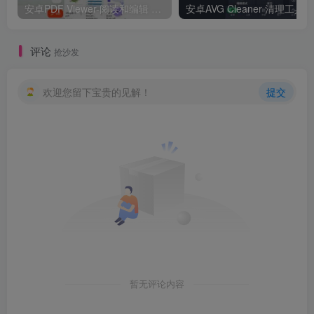
安卓PDF Viewer-阅读和编辑 v2026.13高级版
安卓AVG 
评论
抢沙发
欢迎您留下宝贵的见解！
提交
暂无评论内容