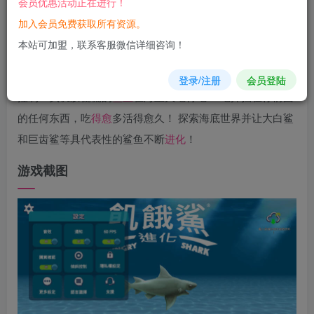
会员优惠活动正在进行！
您当前未登录！建议登陆后购买，可保存购买订单
加入会员免费获取所有资源。
本站可加盟，联系客服微信详细咨询！
游戏介绍
登录/注册
会员登陆
控制一头饥肠辘辘的
鲨鱼
在海里大吃特吃！ 吃掉挡在你前面
的任何东西，吃
得愈
多活得愈久！ 探索海底世界并让大白鲨
和巨齿鲨等具代表性的鲨鱼不断
进化
！
游戏截图