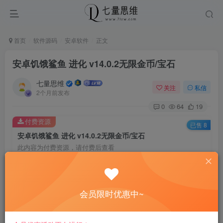
首页
软件源码
安卓软件
正文
安卓饥饿鲨鱼 进化 v14.0.2无限金币/宝石
七量思维
关注
私信
2个月前发布
0
64
19
付费资源
已售 8
安卓饥饿鲨鱼 进化 v14.0.2无限金币/宝石
此内容为付费资源，请付费后查看
6.6
￥
免费
免费
黄金会员
钻石会员
会员限时优惠中~
立即购买