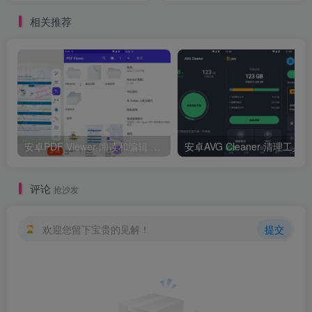
相关推荐
安卓PDF Viewer-阅读和编辑 v2026.13高级版
安卓AVG 
评论
抢沙发
欢迎您留下宝贵的见解！
提交