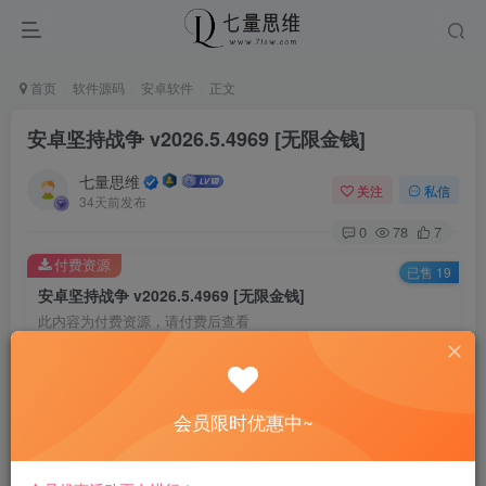
首页
软件源码
安卓软件
正文
安卓坚持战争 v2026.5.4969 [无限金钱]
七量思维
关注
私信
34天前发布
0
78
7
付费资源
已售 19
安卓坚持战争 v2026.5.4969 [无限金钱]
此内容为付费资源，请付费后查看
6.6
￥
免费
免费
黄金会员
钻石会员
会员限时优惠中~
立即购买