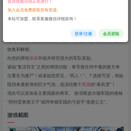
会员优惠活动正在进行！
您当前未登录！建议登陆后购买，可保存购买订单
加入会员免费获取所有资源。
本站可加盟，联系客服微信详细咨询！
游戏介绍
登录/注册
会员登陆
定制
军队
打造您自己的战斗套牌 ? 从越来越多的军队类型中
收集和解锁。
向您的牌组
添加
升级并研究强大的军队奖励。
诸如“复活符文”之类的增强功能：将导致任何中毒的敌方单
位重生为僵尸！或者如您所见，“死人！”。? 选择咒语，例如
阻挡来袭射弹的巨大气泡，或冻结整个
军团
的“暴风雪”！
现在可以添加各主要国家的将军。 扮演斯皮尔顿军团的领袖
“阿特雷奥斯王子”或阿奇顿军团的弓箭手“基楚公主”。
游戏截图