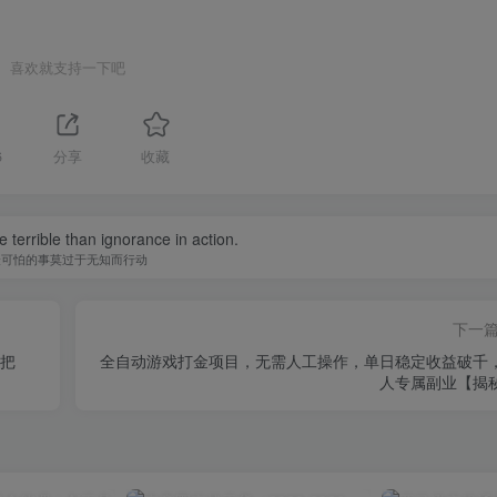
喜欢就支持一下吧
6
分享
收藏
 terrible than ignorance in action.
最可怕的事莫过于无知而行动
下一
假把
全自动游戏打金项目，无需人工操作，单日稳定收益破千
人专属副业【揭