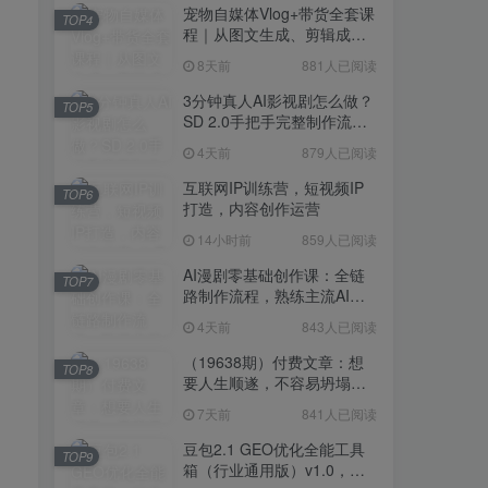
宠物自媒体Vlog+带货全套课
TOP4
程｜从图文生成、剪辑成片
到带货变现一站式教学
8天前
881人已阅读
3分钟真人AI影视剧怎么做？
TOP5
SD 2.0手把手完整制作流程
｜Higgsfield 14天SD 2.0/2.5
4天前
879人已阅读
无限生成
互联网IP训练营，短视频IP
TOP6
打造，内容创作运营
14小时前
859人已阅读
AI漫剧零基础创作课：全链
TOP7
路制作流程，熟练主流AI工
具高效产出漫剧成片
4天前
843人已阅读
（19638期）付费文章：想
TOP8
要人生顺遂，不容易坍塌，
要培养这6种爱好
7天前
841人已阅读
豆包2.1 GEO优化全能工具
TOP9
箱（行业通用版）v1.0，会