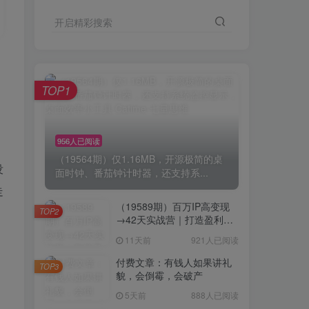
开启精彩搜索
TOP1
956人已阅读
（19564期）仅1.16MB，开源极简的桌
没
面时钟、番茄钟计时器，还支持系...
走
（19589期）百万IP高变现
TOP2
→42天实战营｜打造盈利赚
钱一人公司，全平台引流私
11天前
921人已阅读
域转化批量成交积累客户案
例
付费文章：有钱人如果讲礼
TOP3
貌，会倒霉，会破产
5天前
888人已阅读