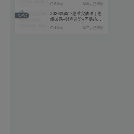
复制粘贴即可，无需技术背
5天前
839人已阅读
景
2026新商业思维实战课｜思
TOP10
维破局+财商进阶+周期趋势
研判+创业落地+热门赛道深
4天前
827人已阅读
度解析全体系