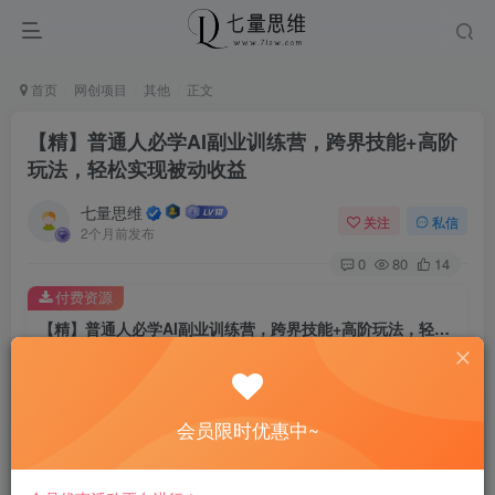
首页
网创项目
其他
正文
【精】普通人必学AI副业训练营，跨界技能+高阶
玩法，轻松实现被动收益
七量思维
关注
私信
2个月前发布
0
80
14
付费资源
【精】普通人必学AI副业训练营，跨界技能+高阶玩法，轻松实现被动收益
此内容为付费资源，请付费后查看
8.8
￥
会员限时优惠中~
免费
免费
黄金会员
钻石会员
立即购买