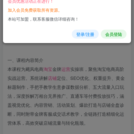
会员优惠活动正在进行！
加入会员免费获取所有资源。
您当前未登录！建议登陆后购买，可保存购买订单
本站可加盟，联系客服微信详细咨询！
登录/注册
会员登陆
一、课程内容简介
本课程为飓风电商
淘宝
金牌
运营
实操班，聚焦淘宝电商高阶
实战运营。系统讲解
店铺
定位、SEO优化、权重提升、黄金
标题制作，手把手教学生意参谋数据分析、五大流量入口玩
法，深度拆解万相台无界推广、直通车等付费投放技巧，涵
盖视觉优化、内容营销、活动策划、爆款打造与店铺全盘诊
断，同时附带金牌客服成交话术教学，全链路打造精细化运
营体系，高效突破店铺流量与转化瓶颈。