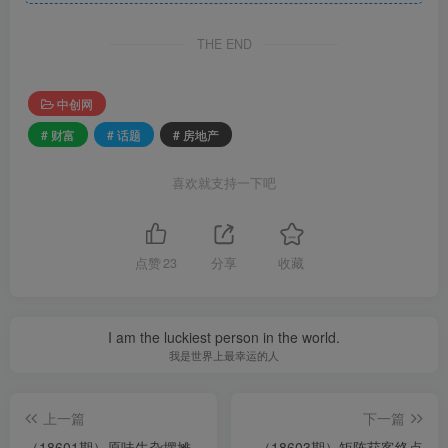
THE END
中创网
# 财富
# 话题
# 房地产
喜欢就支持一下吧
点赞
23
分享
收藏
I am the luckiest person in the world.
我是世界上最幸运的人
上一篇
下一篇
（18601期）原味牛杂摆摊
（18603期）矩阵获客终点