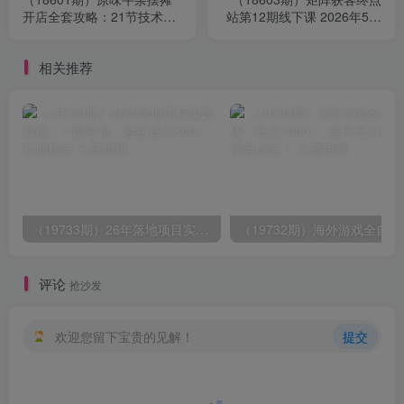
开店全套攻略：21节技术流
站第12期线下课 2026年5月
课程拆解，手把手还原爆火
22-23号 保姆式拆解万级线
配方
索引流矩阵打法
相关推荐
（19733期）26年落地项目实践首推，一部手机，轻松日入500+，长期稳定
（19732期）
评论
抢沙发
欢迎您留下宝贵的见解！
提交