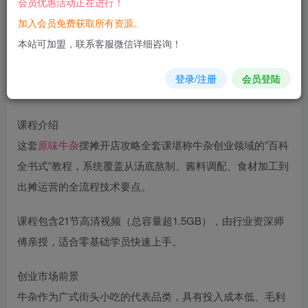
会员优惠活动正在进行！
加入会员免费获取所有资源。
您当前未登录！建议登陆后购买，可保存购买订单
本站可加盟，联系客服微信详细咨询！
登录/注册
会员登陆
课程介绍
这套
原味
牛杂
摆摊开店攻略全套课堪称牛杂创业领域的”百科
全书式”教程，系统覆盖从汤底熬制、酱料调配、食材加工到
出摊运营的全流程技术要点。
课程包含21节高清视频（总容量超1.5GB），由行业资深师
傅亲授，适合零基础学员快速上手。
创业市场前景
牛杂作为广式街头小吃的代表品类，具有投入成本低、毛利