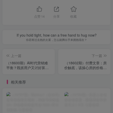
点赞
14
分享
收藏
If you hold tight, how can a free hand to hug now?
你若将过去抱的太紧，怎么能腾出手来拥抱现在？
上一篇
下一篇
（18600期）AI时代营销难
（18602期）付费文章：房
平衡？既抓用户又讨好算法
价触底，该操心房的价格还
的秘诀来了【原创双语字
是你的价格？系统性拆解财
幕】
富底层逻辑
相关推荐