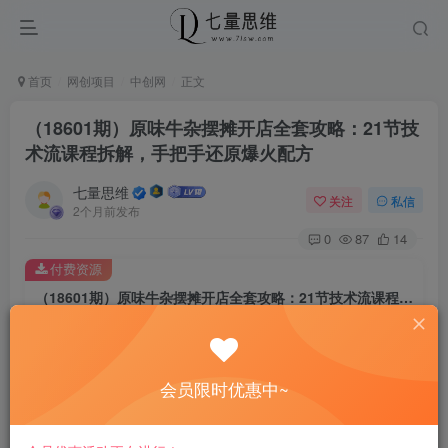
首页
网创项目
中创网
正文
（18601期）原味牛杂摆摊开店全套攻略：21节技
术流课程拆解，手把手还原爆火配方
七量思维
关注
私信
2个月前发布
0
87
14
付费资源
（18601期）原味牛杂摆摊开店全套攻略：21节技术流课程拆解，手把手还原爆火配方
此内容为付费资源，请付费后查看
8.8
￥
会员限时优惠中~
免费
免费
黄金会员
钻石会员
立即购买