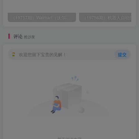
（19757期）Walmart（沃尔玛）超市浏览标注项目，单账号日收益20+ 单电脑日收益可达1000+带分佣机制
（19756期）
评论
抢沙发
欢迎您留下宝贵的见解！
提交