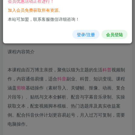
会员优惠活动正在进行！
加入会员免费获取所有资源。
您当前未登录！建议登陆后购买，可保存购买订单
本站可加盟，联系客服微信详细咨询！
登录/注册
会员登陆
课程内容简介
本课程由百万博主亲授，聚焦以猫为主题的生活
科普
视频制
作，内容通俗易懂，适合
抖音
副业、科普、知识变现。课程
涵盖
剪映
基础操作（素材导入、关键帧、抠像、动画、复合
片段等）、贴纸与文本全解析、配音与字幕音乐录制、实操
获取文本，配套视频脚本模板、热门选题库及真实收益案
例。配合抖音伙伴计划更容易起号，月入过万可复制，需要
电脑操作。