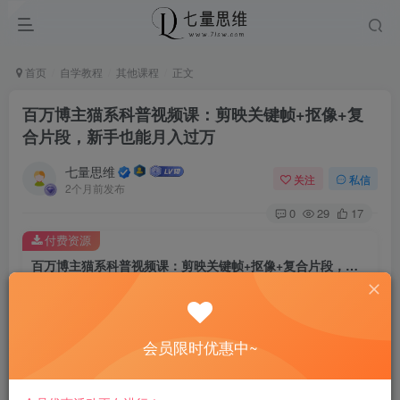
首页
自学教程
其他课程
正文
百万博主猫系科普视频课：剪映关键帧+抠像+复
合片段，新手也能月入过万
七量思维
关注
私信
2个月前发布
0
29
17
付费资源
百万博主猫系科普视频课：剪映关键帧+抠像+复合片段，新手也能月入过万
此内容为付费资源，请付费后查看
8.8
￥
会员限时优惠中~
免费
免费
黄金会员
钻石会员
立即购买