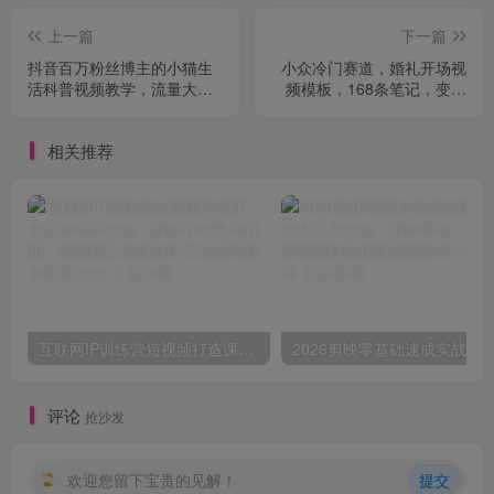
上一篇
下一篇
抖音百万粉丝博主的小猫生
小众冷门赛道，婚礼开场视
活科普视频教学，流量大起
频模板，168条笔记，变现
号快，创作者伙伴计划|分成
超20W+【详细教程】
计划|商单|收徒等
相关推荐
互联网IP训练营短视频打造课；先忘掉错误认知，解析百亿曝光真相，重新树立内容创作方向感与收入模型认知
评论
抢沙发
欢迎您留下宝贵的见解！
提交