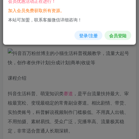
会员优惠活动正在进行！
加入会员免费获取所有资源。
您当前未登录！建议登陆后购买，可保存购买订单
本站可加盟，联系客服微信详细咨询！
抖音百万
粉丝
博主的小猫生活
科普
视频教学，流量大起号
登录/注册
会员登陆
快，创作者伙伴计划|分成计划|商单|收徒等
课程介绍
抖音生活科普、萌宠知识类
赛道
，是平台流量扶持最大、审
核最宽松、变现最稳定的常青副业赛道。相比剧情、带货、
实拍类账号，科普解说视频制作门槛极低、不用真人出镜、
不用拍摄、素材易找、受众广泛，完播率高、流量极其稳
定，非常适合普通人长期深耕。