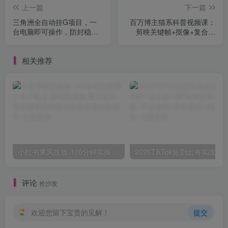
上一篇
下一篇
三角洲全自动挂G项目，一
百万博主猫系科普视频课：
台电脑即可操作，防封稳账
剪映关键帧+抠像+复合片
号，日收益300+，收益全程
段，新手也能月入过万
包回收，省心稳賺【揭秘】
相关推荐
小红书乘风投放-100分钟实操课｜开户返点·标准投搭建·莱卡定向，新店建模撬动笔记自然流量全套教学
评论
抢沙发
欢迎您留下宝贵的见解！
提交