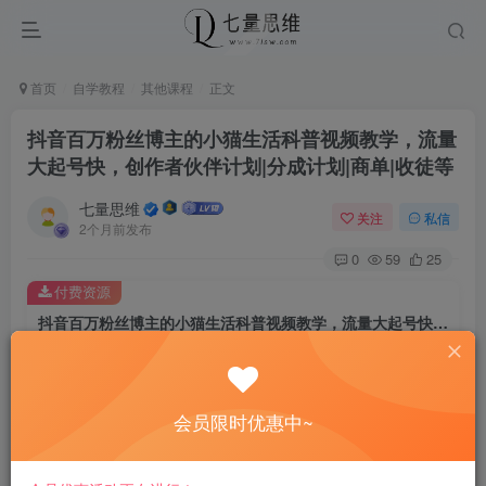
首页
自学教程
其他课程
正文
抖音百万粉丝博主的小猫生活科普视频教学，流量
大起号快，创作者伙伴计划|分成计划|商单|收徒等
七量思维
关注
私信
2个月前发布
0
59
25
付费资源
抖音百万粉丝博主的小猫生活科普视频教学，流量大起号快，创作者伙伴计划|分成计划|商单|收徒等
此内容为付费资源，请付费后查看
8.8
￥
会员限时优惠中~
免费
免费
黄金会员
钻石会员
立即购买