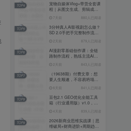
宠物自媒体Vlog+带货全套课
TOP4
程｜从图文生成、剪辑成片
到带货变现一站式教学
7天前
880人已阅读
应
3分钟真人AI影视剧怎么做？
TOP5
SD 2.0手把手完整制作流程
｜Higgsfield 14天SD 2.0/2.5
视
2天前
879人已阅读
无限生成
AI漫剧零基础创作课：全链
TOP6
路制作流程，熟练主流AI工
具高效产出漫剧成片
2天前
843人已阅读
（19638期）付费文章：想
TOP7
要人生顺遂，不容易坍塌，
要培养这6种爱好
6天前
841人已阅读
豆包2.1 GEO优化全能工具
TOP8
箱（行业通用版）v1.0，会
复制粘贴即可，无需技术背
4天前
839人已阅读
景
2026新商业思维实战课｜思
TOP9
维破局+财商进阶+周期趋势