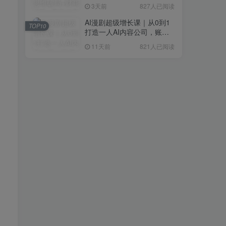
研判+创业落地+热门赛道深
3天前
827人已阅读
度解析全体系
AI漫剧超级增长课｜从0到1
TOP10
打造一人AI内容公司，账号
运营+漫剧制作+商业变现全
11天前
821人已阅读
流程实战