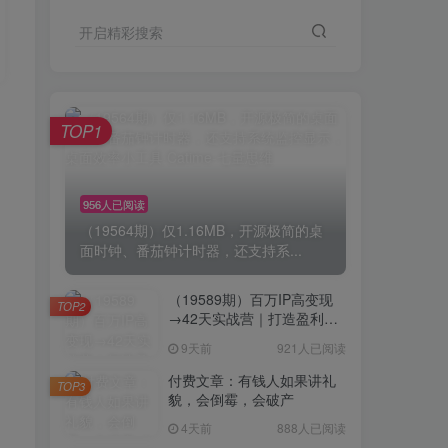
开启精彩搜索
TOP1
956人已阅读
（19564期）仅1.16MB，开源极简的桌
面时钟、番茄钟计时器，还支持系...
（19589期）百万IP高变现
TOP2
→42天实战营｜打造盈利赚
钱一人公司，全平台引流私
9天前
921人已阅读
域转化批量成交积累客户案
例
付费文章：有钱人如果讲礼
TOP3
貌，会倒霉，会破产
4天前
888人已阅读