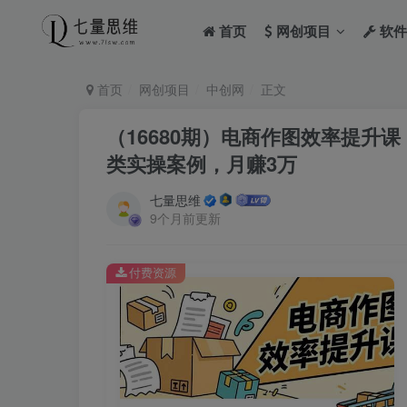
首页
网创项目
软件
首页
网创项目
中创网
正文
（16680期）电商作图效率提升
类实操案例，月赚3万
七量思维
9个月前更新
付费资源