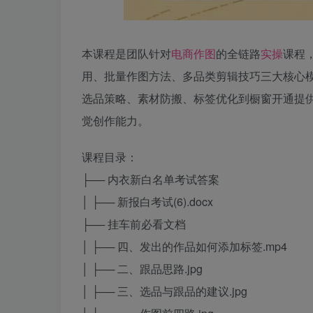
本课程是团队针对
电商
作图
的全链路
实操
课程
用、批量作图方法、多品类剪辑技巧三大核心模
选品策略、素材防搬、标签优化到橱窗开通提
觉创作能力。
课程目录：
├── 内衣新白名单考试答案
│ ├── 新报白考试(6).docx
├── 挂车前必看文档
│ ├── 四、发出的作品如何添加标签.mp4
│ ├── 二、跟品思路.jpg
│ ├── 三、选品与跟品的建议.jpg