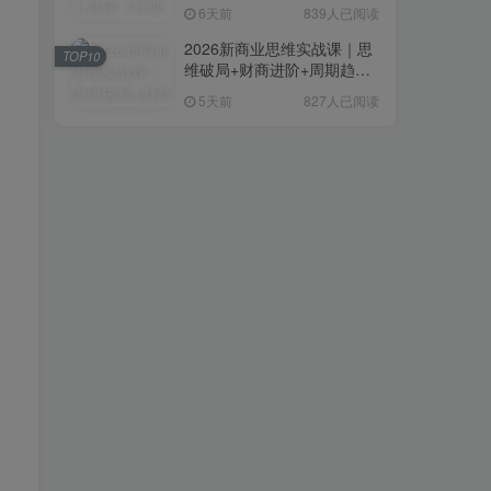
复制粘贴即可，无需技术背
6天前
839人已阅读
景
2026新商业思维实战课｜思
TOP10
维破局+财商进阶+周期趋势
研判+创业落地+热门赛道深
5天前
827人已阅读
度解析全体系