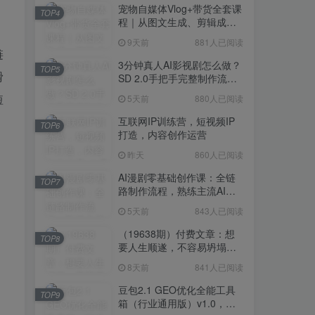
宠物自媒体Vlog+带货全套课
TOP4
程｜从图文生成、剪辑成片
到带货变现一站式教学
9天前
881人已阅读
链
3分钟真人AI影视剧怎么做？
TOP5
滑
SD 2.0手把手完整制作流程
｜Higgsfield 14天SD 2.0/2.5
短
5天前
880人已阅读
无限生成
互联网IP训练营，短视频IP
TOP6
打造，内容创作运营
昨天
860人已阅读
AI漫剧零基础创作课：全链
TOP7
路制作流程，熟练主流AI工
具高效产出漫剧成片
5天前
843人已阅读
（19638期）付费文章：想
TOP8
要人生顺遂，不容易坍塌，
要培养这6种爱好
8天前
841人已阅读
豆包2.1 GEO优化全能工具
TOP9
箱（行业通用版）v1.0，会