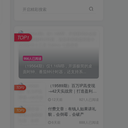
开启精彩搜索
TOP1
956人已阅读
（19564期）仅1.16MB，开源极简的桌
面时钟、番茄钟计时器，还支持系...
（19589期）百万IP高变现
TOP2
→42天实战营｜打造盈利赚
钱一人公司，全平台引流私
12天前
921人已阅读
域转化批量成交积累客户案
例
付费文章：有钱人如果讲礼
TOP3
貌，会倒霉，会破产
6天前
888人已阅读