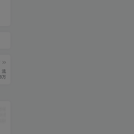
篇
、流
3万