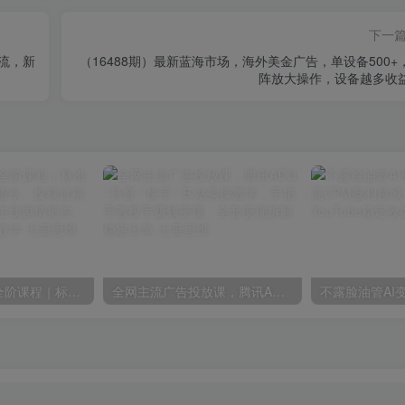
下一
引流，新
（16488期）最新蓝海市场，海外美金广告，单设备500+
阵放大操作，设备越多收
短剧AI剧本写作全阶课程｜标准剧本格式、AI写剧指令、投稿过稿技巧、网文改编、主线剧情把控、审稿避坑全套实操教学
全网主流广告投放课，腾讯ADQ / 抖音 / 快手 / B 站实操教学，手把手教投手赚钱变现，全套变现拆解稳定出单