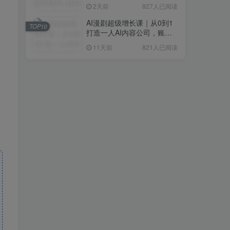
研判+创业落地+热门赛道深
2天前
827人已阅读
度解析全体系
AI漫剧超级增长课｜从0到1
TOP10
打造一人AI内容公司，账号
运营+漫剧制作+商业变现全
11天前
821人已阅读
流程实战