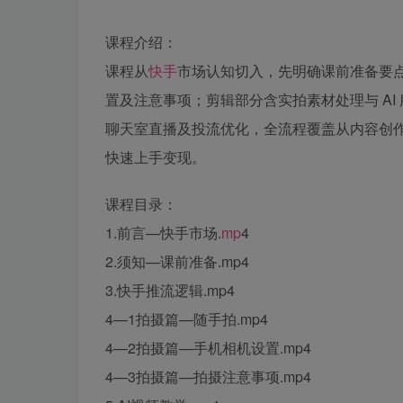
课程介绍：
课程从
快手
市场认知切入，先明确课前准备要
置及注意事项；剪辑部分含实拍素材处理与 AI
聊天室直播及投流优化，全流程覆盖从内容创
快速上手变现。
课程目录：
1.前言—快手市场.
mp
4
2.须知—课前准备.mp4
3.快手推流逻辑.mp4
4—1拍摄篇—随手拍.mp4
4—2拍摄篇—手机相机设置.mp4
4—3拍摄篇—拍摄注意事项.mp4