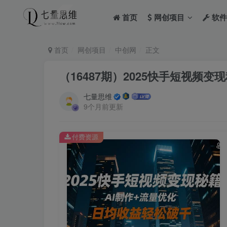
首页
网创项目
软件
首页
网创项目
中创网
正文
（16487期）2025快手短视频
七量思维
9个月前更新
付费资源