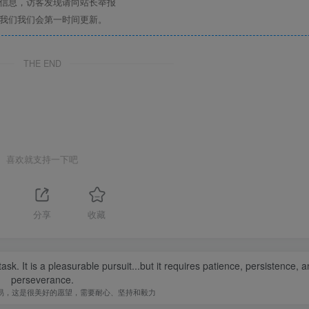
关信息，访客发现请向站长举报
系我们我们会第一时间更新。
THE END
喜欢就支持一下吧
1
分享
收藏
sk. It is a pleasurable pursuit...but it requires patience, persistence, 
perseverance.
易，这是很美好的愿望，需要耐心、坚持和毅力