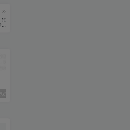
篇
，矩
益…
不露脸油管AI变现速成课：深挖高CPM盈利领域，零出镜打造YouTube稳定收益账号
Ai图像放大Topaz Gigapixel v1.3.3高级版