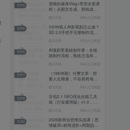
宠物自媒体Vlog+带货全套课
TOP4
程｜从图文生成、剪辑成片
到带货变现一站式教学
6天前
880人已阅读
设
3分钟真人AI影视剧怎么做？
TOP5
SD 2.0手把手完整制作流程
｜Higgsfield 14天SD 2.0/2.5
2天前
879人已阅读
手
无限生成
AI漫剧零基础创作课：全链
TOP6
路制作流程，熟练主流AI工
具高效产出漫剧成片
2天前
843人已阅读
（19638期）付费文章：想
TOP7
要人生顺遂，不容易坍塌，
要培养这6种爱好
5天前
841人已阅读
豆包2.1 GEO优化全能工具
TOP8
箱（行业通用版）v1.0，会
复制粘贴即可，无需技术背
3天前
839人已阅读
景
2026新商业思维实战课｜思
TOP9
维破局+财商进阶+周期趋势