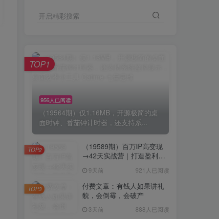
开启精彩搜索
TOP1
956人已阅读
（19564期）仅1.16MB，开源极简的桌
面时钟、番茄钟计时器，还支持系...
（19589期）百万IP高变现
TOP2
→42天实战营｜打造盈利赚
钱一人公司，全平台引流私
9天前
921人已阅读
域转化批量成交积累客户案
例
付费文章：有钱人如果讲礼
TOP3
貌，会倒霉，会破产
3天前
888人已阅读