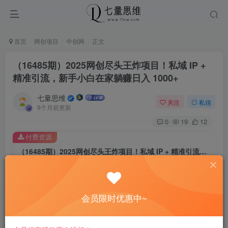
首页
网创项目
中创网
正文
（16485期）2025网创尽头王炸项目！私域 IP +
精准引流，新手小白在家躺赚日入 1000+
七量思维
关注
私信
9个月前更新
0
19
12
付费资源
（16485期）2025网创尽头王炸项目！私域 IP + 精准引流，新手小白在家躺赚日入 1000+
此内容为付费资源，请付费后查看
8.8
￥
会员限时优惠中~
免费
免费
黄金会员
钻石会员
立即购买