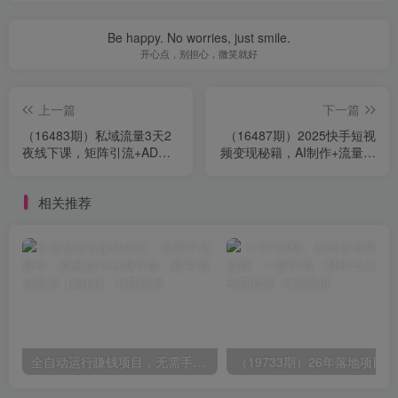
Be happy. No worries, just smile.
开心点，别担心，微笑就好
上一篇
下一篇
（16483期）私域流量3天2
（16487期）2025快手短视
夜线下课，矩阵引流+AD投
频变现秘籍，AI制作+流量优
流+私域转化，构建完整私域
化，日均收益轻松破千
商业模式
相关推荐
全自动运行賺钱项目，无需手动操作，稳定运行长期可做，新手副业首选【揭秘】
（1