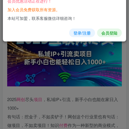
会员优惠活动正在进行！
加入会员免费获取所有资源。
您当前未登录！建议登陆后购买，可保存购买订单
本站可加盟，联系客服微信详细咨询！
登录/注册
会员登陆
2025
网创
尽头
项目
，私域IP+引流，新手小白也能在家日入
1000+
有句话：挖金子，不如卖铲子！网创这个行业里也有句话：
做项目，不如卖项目！知识
付费
作为一种新型的商业模式，