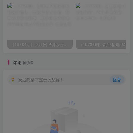
（19784期）互联网IP训练营短视频打造课；先忘掉错误认知，解析百亿曝光真相，重新树立内容创作方向感与收入模型认知
（19783期）副业精选TOP1，全流程托管，24小
评论
抢沙发
欢迎您留下宝贵的见解！
提交