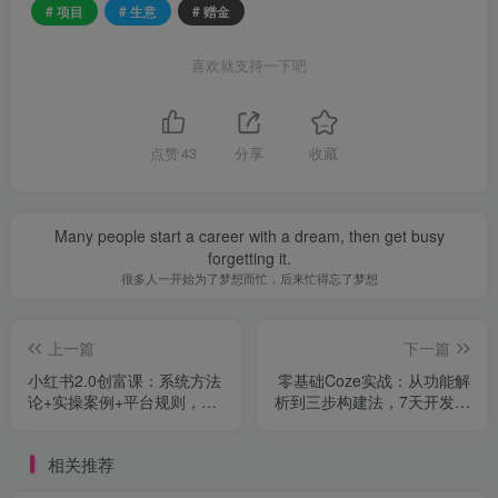
# 项目
# 生意
# 赠金
喜欢就支持一下吧
点赞
43
分享
收藏
Many people start a career with a dream, then get busy
forgetting it.
很多人一开始为了梦想而忙，后来忙得忘了梦想
上一篇
下一篇
小红书2.0创富课：系统方法
零基础Coze实战：从功能解
论+实操案例+平台规则，单
析到三步构建法，7天开发可
条笔记带货GMV破20万
商用Bot 单月营收3万+
相关推荐