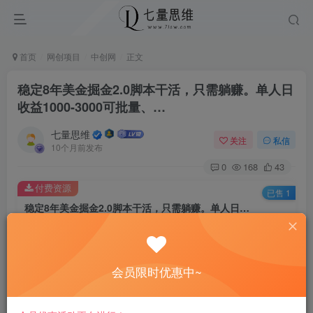
首页
网创项目
中创网
正文
稳定8年美金掘金2.0脚本干活，只需躺赚。单人日
收益1000-3000可批量、…
七量思维
关注
私信
10个月前发布
0
168
43
付费资源
已售 1
稳定8年美金掘金2.0脚本干活，只需躺赚。单人日收益1000-3000可批量、…
此内容为付费资源，请付费后查看
8.8
￥
会员限时优惠中~
免费
免费
黄金会员
钻石会员
立即购买