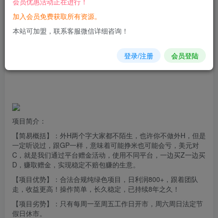
会员优惠活动正在进行！
加入会员免费获取所有资源。
您当前未登录！建议登陆后购买，可保存购买订单
本站可加盟，联系客服微信详细咨询！
登录/注册
会员登陆
项目
简介：
【简易概括】：外H两个字大家都不陌生，也许你不做外H，但是
一定听说过，跟GP一样，意味着可能挣米也可能会亏，美元对
C，就是我们通过平台
赠金
活动，使用不同平台，一边买Z一边买
D，赚取赠金，实现稳定不赔包赚的
生意
。
【项目优势】：合法合规纯绿色项目，日利润800+，跟着团队
走，收益更高！操作简单，长久稳定，已持续8年之久！
【项目劣势】：只有每周一至周五工作日开市，周六周日法定节
假日休市。