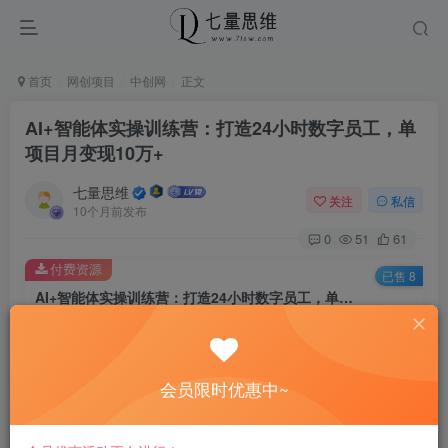
首页
网创项目
中创网
正文
AI+智能体实操训练营：打造24小时数字员工，单
项目月变现10万+
七量思维
关注
私信
10个月前发布
0
51
61
付费资源
已售 8
AI+智能体实操训练营：打造24小时数字员工，单项目月变现10万+
此内容为付费资源，请付费后查看
8.8
￥
会员限时优惠中~
免费
免费
黄金会员
钻石会员
立即购买