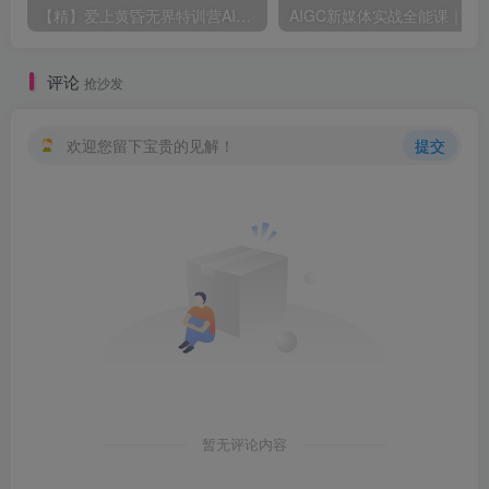
【精】爱上黄昏无界特训营AI推广实战7月27-30杭州线下课，淘宝天猫AI推广、直通车人群、全套PPT SOP思维导图资料包
AIGC新媒体实战全能课｜AI工具入门、短视频全流程制作、主流绘图软件
评论
抢沙发
欢迎您留下宝贵的见解！
提交
暂无评论内容