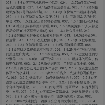
023、1.3.6如何完整地执行一个活动, 024、1.3.7如何撰写一份
活动总结报告, 027、1.4.1新媒体运营是什么, 028、1.4.2如何搭
建新媒体账号的基础框架, 029、1.4.3如何快速产出新媒体内容,
030、1.4.4如何做新媒体的裂变, 034、1.5.1互联网常见的社区
平台, 035、1.5.2社区运营的核心逻辑, 037、1.5.4如何从0到1做
好UGC社区的内容和用户管理, 038、1.5.5案例拆解：“人人都是
产品经理”的社区运营之道(2), 041、1.6.1什么是社群, 042、
1.6.2如何搭建社群框架及招募社群用户, 043、1.6.3如何做好社
群运营, 047、1.7.1什么是数据分析, 048、1.7.2如何提取数据,
049、1.7.3如何筛选数据, 051、1.7.5数据简报的撰写, 055、
1.8.1如何找到免费低成本的渠道, 056、1.8.2N种不花钱也能做
的渠道推广方式, 058、1.9.1课程总结, 059、1.9.2运营经理的职
业素养, 060、2.0.0第二期开刊词, 061、2.1.1新媒体的现象、传
播变化趋势, 062、2.1.2从微信到抖音，了解新媒体全貌, 066、
2.1.6关于微信公众号运营的N个必知, 067、2.1.7_盘点主流新媒
体平台的小规则, 068、2.2.1爽文or广告文，先搞清你写的是什
么, 069、2.2.2_选题不易，如何选择合适的？, 070、2.2.3如何
蹭热点及通过选题提高分享率, 071、2.2.4十四种标题套路，做
个合格的标题党, 073、2.2.6_如何撰写一篇正经体（科普及新闻
类）文章, 075、2.2.8_如何撰写一篇清单体（攻略集锦类）文章,
076、2.2.9_如何撰写一篇段子型（幽默搞笑类）文章, 082、
2.3.3_10min快速搞定一篇微信公众号的文章排版, 083、2.3.4_