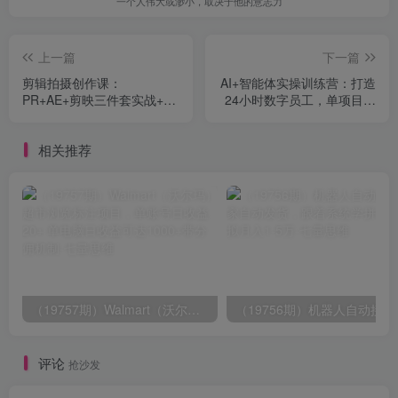
一个人伟大或渺小，取决于他的意志力
上一篇
下一篇
剪辑拍摄创作课：
AI+智能体实操训练营：打造
PR+AE+剪映三件套实战+案
24小时数字员工，单项目月
例拆解+接单技巧，学完月入
变现10万+
3+
相关推荐
（19757期）Walmart（沃尔玛）超市浏览标注项目，单账号日收益20+ 单电脑日收益可达1000+带分佣机制
（19756期）
评论
抢沙发