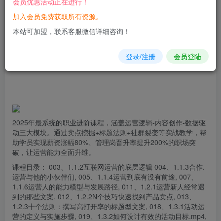
会员优惠活动正在进行！
加入会员免费获取所有资源。
您当前未登录！建议登陆后购买，可保存购买订单
本站可加盟，联系客服微信详细咨询！
登录/注册
会员登陆
2025年最系统的职业进阶课程，涵盖
运营
逻辑-内容创作-数据驱
动三大模块。通过卖点挖掘+标题法则+社群裂变等实战教学，帮
助学员实现薪资涨幅80%、管理岗晋升率提升200%的职场突
破，让运营能力全面升维。
课程目录： 003、1.1.2互联网运营的底层逻辑 004、1.1.3合作.
运营与他的小伙伴们, 005、1.1.4运营到底有没有前途, 007、
1.1.6运营人的能力模型与发展路径, 011、1.2.1运营新人经常遇
到的那些文案, 012、1.2.2N个技巧快速找到产品卖点, 013、
1.2.3十个法则：撰写高打开率的标题型文案, 018、1.3.1活动运
营的定义与实施步骤, 019、1.3.2如何设计有效的活动目标.mp4,