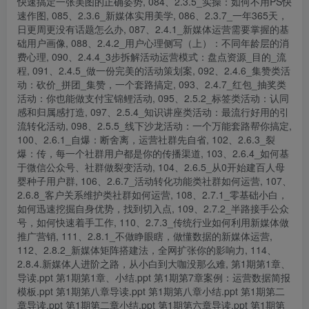
快速搞定一张美图的正确姿势, 084、2.3.5_实操：如何不用PS快
速作图, 085、2.3.6_新媒体实用美学, 086、2.3.7_一年365天，
日更周更没有话题怎么办, 087、2.4.1_新媒体运营需要掌握的基
础用户画像, 088、2.4.2_用户心理侧写（上）：不同年龄层的消
费心理, 090、2.4.4_3步拆解活动运营模式：盘点资源_目的_流
程, 091、2.4.5_做一份完美的活动策划案, 092、2.4.6_集赞类活
动：砍价_拼团_集赞，一个套路搞定, 093、2.4.7_红包_抽奖类
活动：你也能做支付宝锦鲤活动, 095、2.5.2_标签类活动：认同
感和归属感打造, 097、2.5.4_知识讲座类活动：最流行好用的引
流转化活动, 098、2.5.5_线下沙龙活动：一个万能套路帮你搞定,
100、2.6.1_自爆：断舍离，运营社群先自省, 102、2.6.3_裂
爆：传，每一个社群用户都是你的传播渠道, 103、2.6.4_如何基
于微信公众号、社群做裂变活动, 104、2.6.5_从0开始建百人母
婴种子用户群, 106、2.6.7_活动转化功能类社群如何运营, 107、
2.6.8_客户关系维护类社群如何运营, 108、2.7.1_零基础小白，
如何迅速挖掘自身优势，找到切入点, 109、2.7.2_半路接手公众
号，如何快速着手工作, 110、2.7.3_传统行业如何利用新媒体做
推广营销, 111、2.8.1_不做睁眼瞎，做懂数据的新媒体运营,
112、2.8.2_新媒体矩阵搭建法，全网扩张你的影响力, 114、
2.8.4.新媒体人进阶之路，从小白到大咖没那么难, 第1期第1章、
导读.ppt 第1期第1章、小结.ppt 第1期第7章案例：运营数据简报
模板.ppt 第1期第八章导读.ppt 第1期第八章小结.ppt 第1期第二
章导读.ppt 第1期第二章小结.ppt 第1期第六章导读.ppt 第1期第