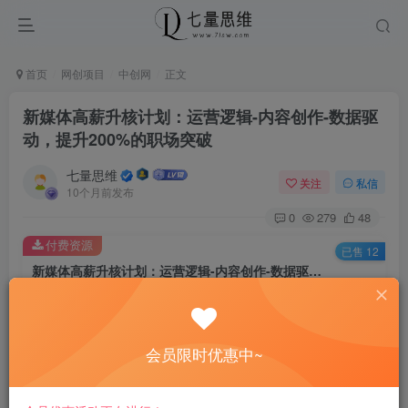
首页
网创项目
中创网
正文
新媒体高薪升核计划：运营逻辑-内容创作-数据驱
动，提升200%的职场突破
七量思维
关注
私信
10个月前发布
0
279
48
付费资源
已售 12
新媒体高薪升核计划：运营逻辑-内容创作-数据驱动，提升200%的职场突破
此内容为付费资源，请付费后查看
8.8
￥
会员限时优惠中~
免费
免费
黄金会员
钻石会员
立即购买