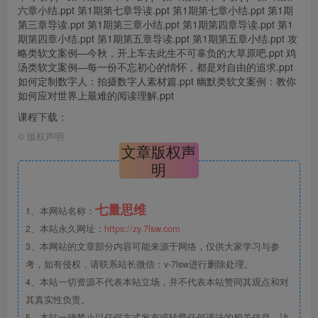
六章小结.ppt 第1期第七章导读.ppt 第1期第七章小结.ppt 第1期
第三章导读.ppt 第1期第三章小结.ppt 第1期第四章导读.ppt 第1
期第四章小结.ppt 第1期第五章导读.ppt 第1期第五章小结.ppt 攻
略类软文案例—今秋，开上车去此生不可辜负的大草原吧.ppt 鸡
汤类软文案例—每一份不忘初心的情怀，都是对自由的追求.ppt
如何定制数字人：拍摄数字人素材篇.ppt 幽默类软文案例：教你
如何应对世界上最难的阅读理解.ppt
课程下载：
©
版权声明
文章版权声
明
七量思维
1、本网站名称：
2、本站永久网址：
https://zy.7lsw.com
3、本网站的文章部分内容可能来源于网络，仅供大家学习与参
考，如有侵权，请联系站长微信：v-7lsw进行删除处理。
4、本站一切资源不代表本站立场，并不代表本站赞同其观点和对
其真实性负责。
5、本站一律禁止以任何方式发布或转载任何违法的相关信息，访