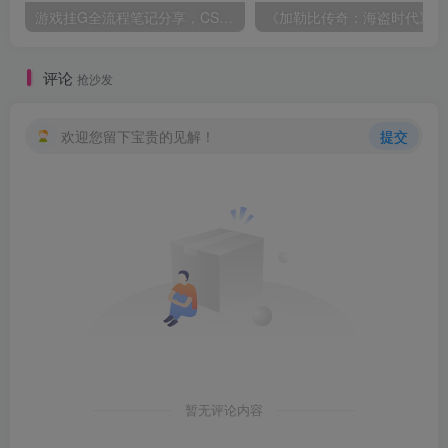
游戏挂G全流程笔记分享，CSGO游戏搬砖，小白看了当天学会见收益【揭秘】
《
评论
抢沙发
欢迎您留下宝贵的见解！
提交
暂无评论内容