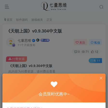
首页
软件源码
游戏相关
正文
《天朝上国》v0.9.304中文版
七量思维
关注
私信
11个月前发布
0
71
12
付费资源
已售 11
《天朝上国》v0.9.304中文版
此内容为付费资源，请付费后查看
6.6
￥
免费
免费
黄金会员
钻石会员
会员限时优惠中~
立即购买