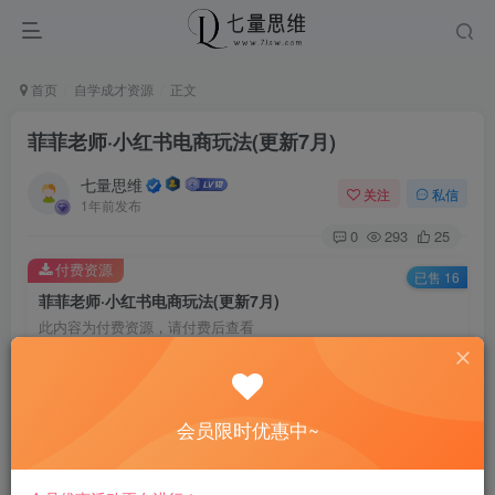
首页
自学成才资源
正文
菲菲老师·小红书电商玩法(更新7月)
七量思维
关注
私信
1年前发布
0
293
25
付费资源
已售 16
菲菲老师·小红书电商玩法(更新7月)
此内容为付费资源，请付费后查看
8.8
￥
免费
免费
黄金会员
钻石会员
会员限时优惠中~
立即购买