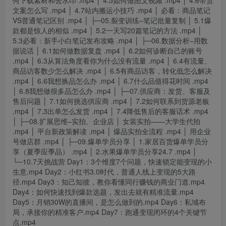
何下载素材和去水印 .mp4 │ 4.5如何做图文视频 .mp4 │ 4.6带货
文案怎么写 .mp4 │ 4.7站内搬运小技巧 .mp4 │ 必看：商品笔记
VS普通笔记区别 .mp4 │ ├─05.裂变训练–笔记批量复制 │ 5.1爆
款都是惊人的相似 .mp4 │ 5.2一天写20篇笔记的方法 .mp4 │
5.3必看：新手小白笔记发布攻略 .mp4 │ ├─06.数据分析–用数
据说话 │ 6.1如何做数据复盘 .mp4 │ 6.2如何诊断自己的账号
.mp4 │ 6.3从算法角度看你为什么没有流量 .mp4 │ 6.4有流量、
商品访客数少怎么解决 .mp4 │ 6.5有商品访客，转化低怎么解决
.mp4 │ 6.6我想换品怎么办 .mp4 │ 6.7什么品值得花时间 .mp4
│ 6.8我想做很多品怎么办 .mp4 │ ├─07.供应商：发货、客服及
售后问题 │ 7.1如何挑选供应商 .mp4 │ 7.2如何联系到货源老板
.mp4 │ 7.3出单怎么发货 .mp4 │ 7.4降低售后的客服话术 .mp4
│ ├─08.扩展思维–实拍、企业店 │ 女装实拍——大学生代拍
.mp4 │ 平台新政策解读 .mp4 │ 爆品实拍全流程 .mp4 │ 用企业
号做店群 .mp4 │ ├─09.爆单学员分享 │ 1.家居百货爆单学员分
享（夏季应季品） .mp4 │ 2.水果爆单学员分享24.7 .mp4 │
└─10.7天挑战营 Day1：3个维度7个问题，快速锁定能变现的小
生意.mp4 Day2：小红书3.0时代，普通人线上变现的5大路
径.mp4 Day3：知己知彼，教你看懂同行赚钱的商业门道.mp4
Day4：如何快速找到爆款选题，发出去就有精准流量.mp4
Day5：月销30W的直播间，是怎么做到的.mp4 Day6：私域布
局，承接你的精准客户.mp4 Day7：跑通变现闭环的4个关键节
点.mp4